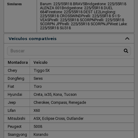
Barum: 225/55R18 BRAV5
Bridgestone: 225/55R18
Similares
ALENZA 001
Bridgestone: 225/55R18 DUEL
684
Firestone: 225/55R18 DEST LE2
Linglong:
225/55R18 CROSSWIND
Pirelli: 225/55R18 S-I S-
VEAS
Pirelli: 225/55R18 SCORPN
Pirelli: 225/55R18
SCORPN JP
Pirelli: 225/55R18 SCORPNJP
West Lake:
225/55R18 SU318
Veículos compatíveis
Montadora
Veículo
Chery
Tiggo 5X
Dongfeng
Seres
Fiat
Toro
Hyundai
Creta, ix35, Kona, Tucson
Jeep
Cherokee, Compass, Renegade
Lifan
X60
Mitsubishi
ASX, Eclipse Cross, Outlander
Peugeot
5008
Ssangyong
Korando