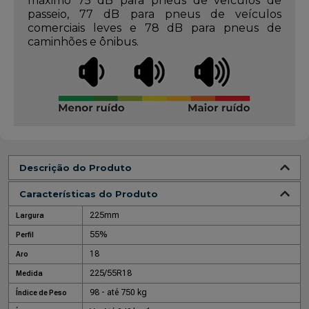
máximo 75 dB para pneus de veículos de
passeio, 77 dB para pneus de veículos
comerciais leves e 78 dB para pneus de
caminhões e ônibus.
Descrição do Produto
Características do Produto
225mm
Largura
55%
Perfil
18
Aro
225/55R18
Medida
98 - até 750 kg
Índice de Peso