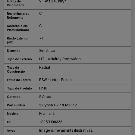
V - Até 240 km/h
Índice de
Velocidade
C
Resistência ao
Rolamento
C
Aderência em
Pista Molhada
71
Ruído Externo
(dB)
Simétrico
Desenho
HT - Asfalto / Rodoviário
Tipo de Terreno
Radial
Tipo de
Construção
BSW - Letras Pretas
Estilo da Lateral
Pneu
Tipo de Produto
5 Anos
Garantia
225/55R18 PREMIER 2
Part number
Premier 2
Modelo
10059900336
CB
Imagens meramente ilustrativas.
Aviso