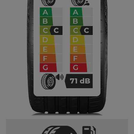
C
C
71
dB