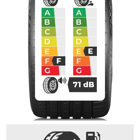
E
F
71
dB