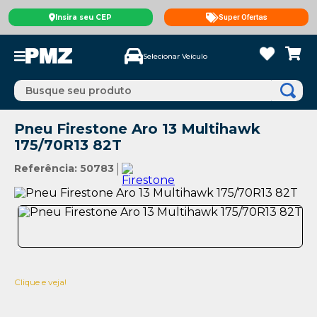
Insira seu CEP
Super Ofertas
Selecionar Veículo
Busque seu produto
Pneu Firestone Aro 13 Multihawk
175/70R13 82T
Referência
:
50783
Clique e veja!