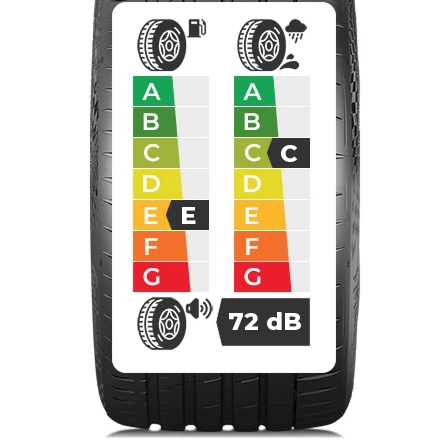
C
E
72
dB