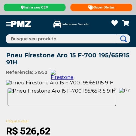
Insira seu CEP
Super Ofertas
Selecionar Veículo
Busque seu produto
Pneu Firestone Aro 15 F-700 195/65R15
91H
Referência
:
51952
Clique e veja!
R$
526
,
62