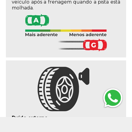
veículo após a frenagem quando a pista está
molhada.
Ruído externo
Indica o nível do ruído produzido pelos
pneus em decibéis (dB) e,