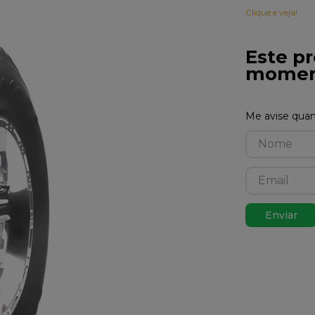
Clique e veja!
Este pr
momen
Enviar