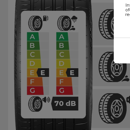
In
of
re
E
E
70
dB