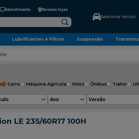
Atendimento
Nossas lojas
Selecionar Veículo
Lubrificantes e Filtros
Suspensão
Transmis
ete
o
Carro
Máquina Agrícola
Moto
Ônibus
Trator
Uti
culo
Ano
Versão
ion LE 235/60R17 100H