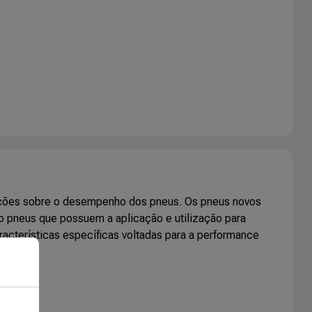
mações sobre o desempenho dos pneus. Os pneus novos
o pneus que possuem a aplicação e utilização para
racterísticas específicas voltadas para a performance