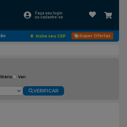
Faça seu login
ou cadastre-se
são
Super Ofertas
Insira seu CEP
litário
Van
VERIFICAR