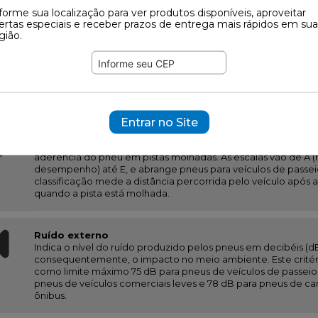
forme sua localização para ver produtos disponíveis, aproveitar
Resistência ao rolamento
ertas especiais e receber prazos de entrega mais rápidos em sua
Está diretamente relacionada à eficiência energética, uma 
gião.
energia absorvida quando o pneu está rodando. Com isso, qu
resistência ao rodar, menor será o consumo de combustível e
consequentemente, menor será o impacto ao meio ambient
2 ). Na etiqueta, os pneus serão classificados em seis níveis, s
eficiente e até F.
Entrar no Site
Aderência em pista molhada
É um indicador do desempenho que informa ao consumidor 
aderência do pneu em pistas molhadas. As escalas vão de A 
desempenho) até E, e abrange pneus para veículos de passei
classificação mede a distância percorrida pelo veículo após
quando a pista está molhada.
Ruído externo
Indica o nível do ruído produzido pelos pneus em decibéis (dB
consequentemente, o impacto no meio ambiente. Este critér
como limite máximo 75 dB para pneus de veículos de passeio,
pneus de veículos comerciais leves e 78 dB para pneus de c
ônibus.