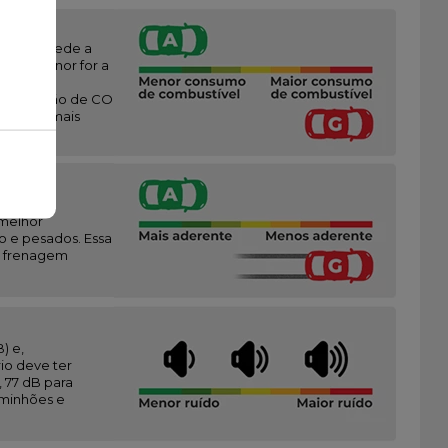
vez que mede a
anto menor for a
,
e (emissão de CO
endo A o mais
sobre a
(melhor
o e pesados. Essa
 a frenagem
) e,
io deve ter
 77 dB para
aminhões e