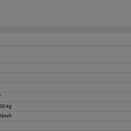
7
800 kg
0 km/h