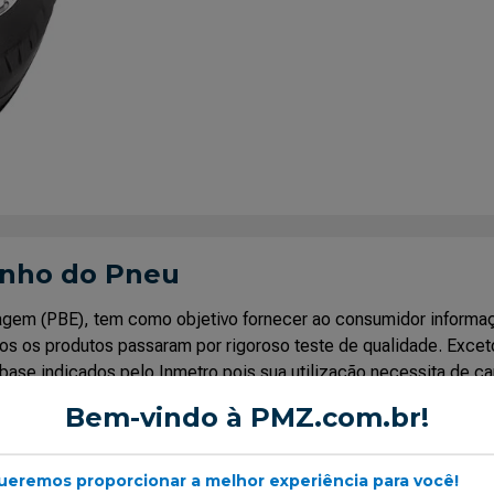
enho do Pneu
uetagem (PBE), tem como objetivo fornecer ao consumidor infor
os os produtos passaram por rigoroso teste de qualidade. Excet
base indicados pelo Inmetro pois sua utilização necessita de ca
Bem-vindo à PMZ.com.br!
ueremos proporcionar a melhor experiência para você!