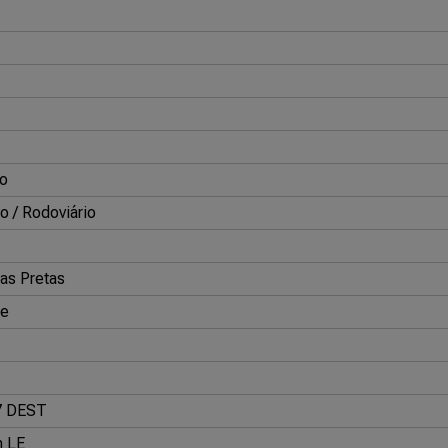
o
o / Rodoviário
as Pretas
ne
7 DEST
n LE