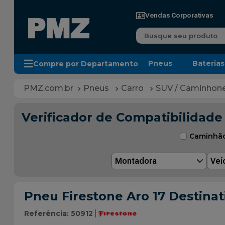
Vendas Corporativas
Busque seu produto
Pneus
Baterias
Compre por Departamento
Pneus
Carro
SUV / Caminhon
Verificador de Compatibilidade
Caminhã
Montadora
Veí
Pneu Firestone Aro 17 Destinat
Referência
:
50912