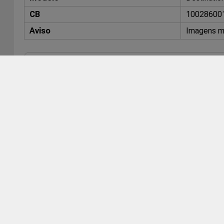
CB
10028600
Aviso
Imagens me
Veículos compatíveis
Montadora
Veículo
Chevrolet
Captiva
Kia
Carnival
Mercedes Benz
GLK-Class
Lojas com este Item em Estoq
Nenhuma loja com estoque