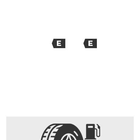
E
E
72
dB