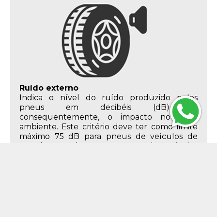
Ruído externo
Indica o nível do ruído produzido pelos
pneus em decibéis (dB) e,
consequentemente, o impacto no meio
ambiente. Este critério deve ter como limite
máximo 75 dB para pneus de veículos de
passeio, 77 dB para pneus de veículos
comerciais leves e 78 dB para pneus de
caminhões e ônibus.