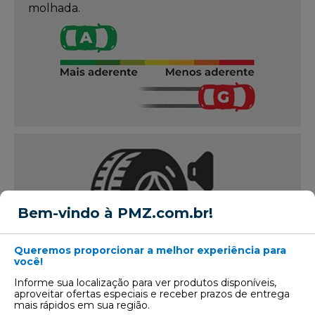
molhada.
Bem-vindo à PMZ.com.br!
Queremos proporcionar a melhor experiência para
você!
Ruído externo
Informe sua localização para ver produtos disponíveis,
Indica o nível do ruído produzido pelos
aproveitar ofertas especiais e receber prazos de entrega
pneus em decibéis (dB) e,
mais rápidos em sua região.
consequentemente, o impacto no meio