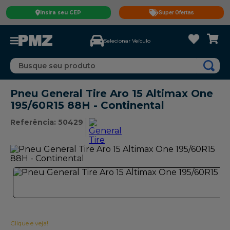
Insira seu CEP
Super Ofertas
Selecionar Veículo
Busque seu produto
Pneu General Tire Aro 15 Altimax One
195/60R15 88H - Continental
Referência
:
50429
Clique e veja!