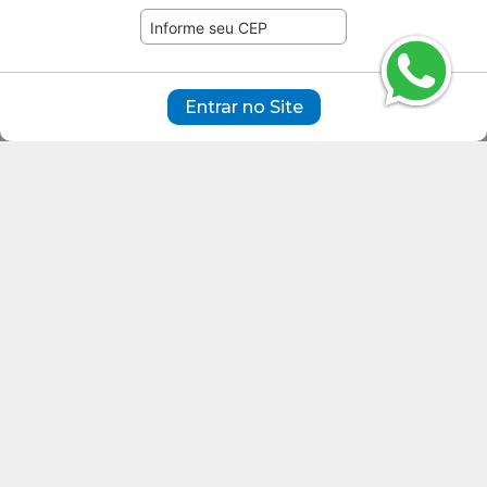
ambiente. Este critério deve ter como limite
máximo 75 dB para pneus de veículos de
passeio, 77 dB para pneus de veículos
comerciais leves e 78 dB para pneus de
caminhões e ônibus.
Entrar no Site
Descrição do Produto
Características do Produto
195mm
Largura
60%
Perfil
15
Aro
195/60R15
Medida