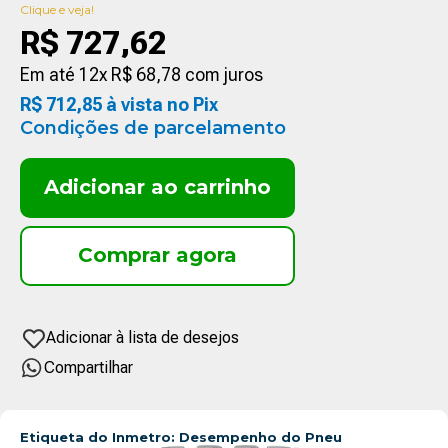
Clique e veja!
R$
727
,
62
Em até
12
x
R$
68
,
78
com juros
R$
712
,
85
à vista no Pix
Condições de parcelamento
Adicionar ao carrinho
Compartilhar
Etiqueta do Inmetro: Desempenho do Pneu