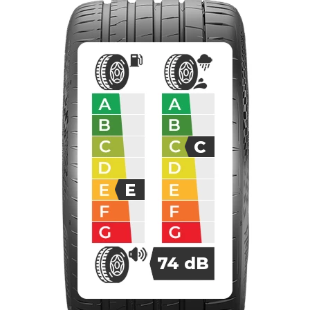
C
E
74
dB