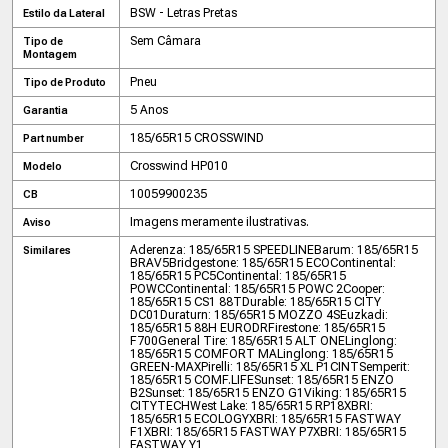
BSW - Letras Pretas
Estilo da Lateral
Sem Câmara
Tipo de
Montagem
Pneu
Tipo de Produto
5 Anos
Garantia
185/65R15 CROSSWIND
Part number
Crosswind HP010
Modelo
10059900235
CB
Imagens meramente ilustrativas.
Aviso
Aderenza: 185/65R15 SPEEDLINE
Barum: 185/65R15
Similares
BRAV5
Bridgestone: 185/65R15 ECO
Continental:
185/65R15 PC5
Continental: 185/65R15
POWC
Continental: 185/65R15 POWC 2
Cooper:
185/65R15 CS1 88T
Durable: 185/65R15 CITY
DC01
Duraturn: 185/65R15 MOZZO 4S
Euzkadi:
185/65R15 88H EURODR
Firestone: 185/65R15
F700
General Tire: 185/65R15 ALT ONE
Linglong:
185/65R15 COMFORT MA
Linglong: 185/65R15
GREEN-MAX
Pirelli: 185/65R15 XL P1CINT
Semperit:
185/65R15 COMF.LIFE
Sunset: 185/65R15 ENZO
B2
Sunset: 185/65R15 ENZO G1
Viking: 185/65R15
CITYTECH
West Lake: 185/65R15 RP18
XBRI:
185/65R15 ECOLOGY
XBRI: 185/65R15 FASTWAY
F1
XBRI: 185/65R15 FASTWAY P7
XBRI: 185/65R15
FASTWAY Y1