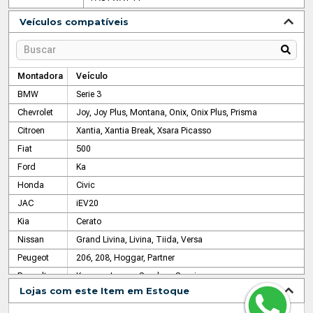
Veículos compatíveis
Montadora
Veículo
BMW
Serie 3
Chevrolet
Joy, Joy Plus, Montana, Onix, Onix Plus, Prisma
Citroen
Xantia, Xantia Break, Xsara Picasso
Fiat
500
Ford
Ka
Honda
Civic
JAC
iEV20
Kia
Cerato
Nissan
Grand Livina, Livina, Tiida, Versa
Peugeot
206, 208, Hoggar, Partner
Renault
Kangoo, Logan, Sandero, Scenic
Lojas com este Item em Estoque
Volkswagen
Gol, Polo