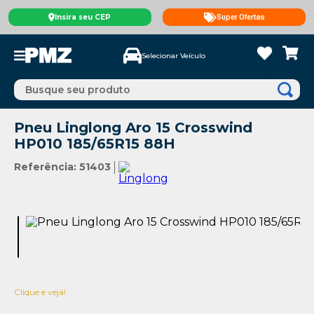
Insira seu CEP
Super Ofertas
Selecionar Veículo
Busque seu produto
Pneu Linglong Aro 15 Crosswind
HP010 185/65R15 88H
Referência
:
51403
Clique e veja!