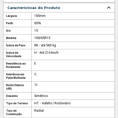
Características do Produto
185mm
Largura
65%
Perfil
15
Aro
185/65R15
Medida
88 - até 560 kg
Índice de Peso
H - Até 210 km/h
Índice de
Velocidade
E
Resistência ao
Rolamento
C
Aderência em
Pista Molhada
71
Ruído Externo
(dB)
Simétrico
Desenho
HT - Asfalto / Rodoviário
Tipo de Terreno
Radial
Tipo de
Construção