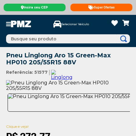
Insira seu CEP
Super Ofertas
Selecionar Veículo
Busque seu produto
Pneu Linglong Aro 15 Green-Max
HP010 205/55R15 88V
Referência
:
51577
Clique e veja!