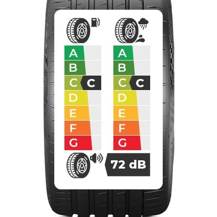
C
C
72
dB