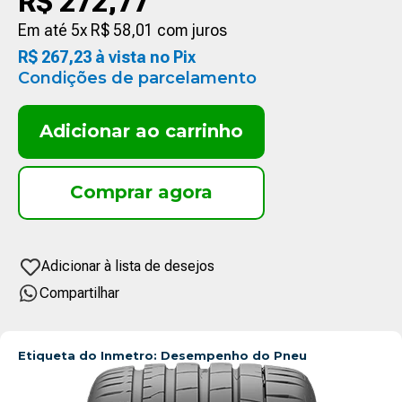
R$
272
,
77
Em até
5
x
R$
58
,
01
com juros
R$
267
,
23
à vista no Pix
Condições de parcelamento
Adicionar ao carrinho
Compartilhar
Etiqueta do Inmetro: Desempenho do Pneu