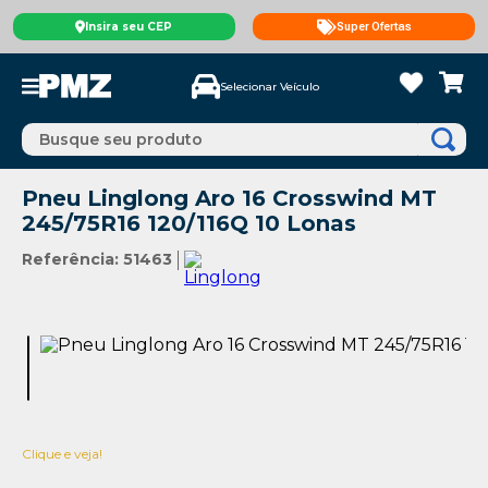
Insira seu CEP
Super Ofertas
Selecionar Veículo
Busque seu produto
Pneu Linglong Aro 16 Crosswind MT
245/75R16 120/116Q 10 Lonas
Referência
:
51463
Clique e veja!