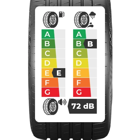
B
E
72
dB