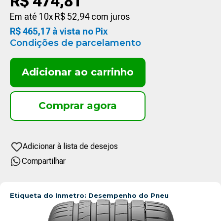
R$
474
,
81
Em até
10
x
R$
52
,
94
com juros
R$
465
,
17
à vista no Pix
Condições de parcelamento
Adicionar ao carrinho
Compartilhar
Etiqueta do Inmetro: Desempenho do Pneu