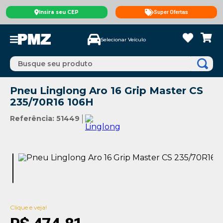
Insira seu CEP
Super Ofertas
Selecionar Veículo
Busque seu produto
Pneu Linglong Aro 16 Grip Master CS
235/70R16 106H
Referência
:
51449
Clique e veja!