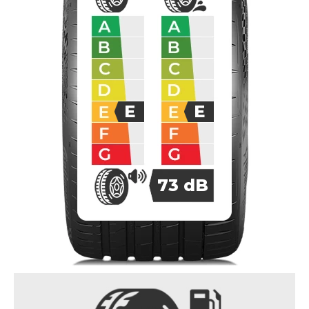
E
E
73
dB