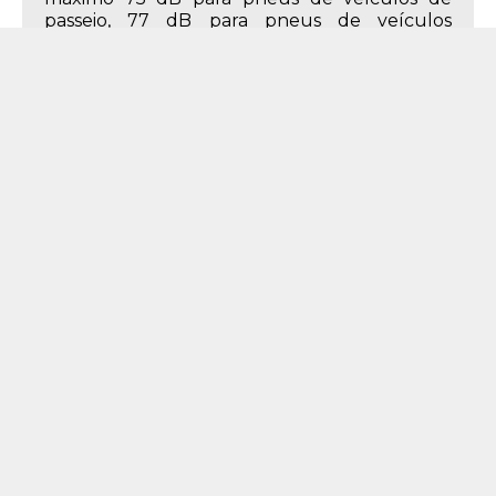
passeio, 77 dB para pneus de veículos
comerciais leves e 78 dB para pneus de
caminhões e ônibus.
Descrição do Produto
Características do Produto
175mm
Largura
65%
Perfil
14
Aro
175/65R14
Medida
82 - até 475 kg
Índice de Peso