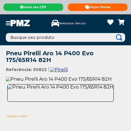
Insira seu CEP
Super Ofertas
Selecionar Veículo
Busque seu produto
Pneu Pirelli Aro 14 P400 Evo
175/65R14 82H
Referência
:
50822
Clique e veja!