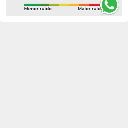
Descrição do Produto
Características do Produto
175mm
Largura
70%
Perfil
14
Aro
175/70R14
Medida
88 - até 560 kg
Índice de Peso
H - Até 210 km/h
Índice de
Velocidade
Não
Run-Flat
Não
Protetor de
Bordas
Sim
Extra Load