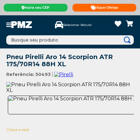
Insira seu CEP
Super Ofertas
Selecionar Veículo
Busque seu produto
Pneu Pirelli Aro 14 Scorpion ATR
175/70R14 88H XL
Referência
:
50493
Clique e veja!