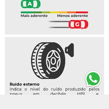
Ruído externo
Indica o nível do ruído produzido pelos
pneus em decibéis (dB) e,
consequentemente, o impacto no meio
ambiente. Este critério deve ter como limite
máximo 75 dB para pneus de veículos de