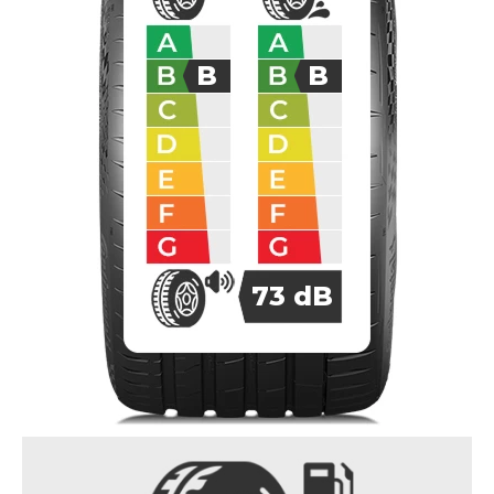
B
B
73
dB