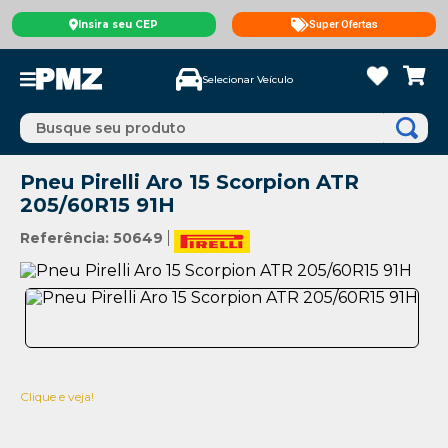
Insira seu CEP
Super Ofertas
Selecionar Veículo
Busque seu produto
Pneu Pirelli Aro 15 Scorpion ATR
205/60R15 91H
Referência
:
50649
Clique e veja!