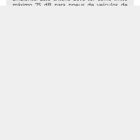
máximo 75 dB para pneus de veículos de
passeio, 77 dB para pneus de veículos
comerciais leves e 78 dB para pneus de
caminhões e ônibus.
Descrição do Produto
Características do Produto
265mm
Largura
60%
Perfil
18
Aro
265/60R18
Medida
110 - até 1060 kg
Índice de Peso