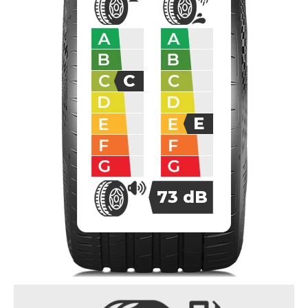
C
E
73
dB