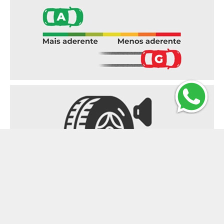
Ruído externo
Indica o nível do ruído produzido pelos
pneus em decibéis (dB) e,
consequentemente, o impacto no meio
ambiente. Este critério deve ter como limite