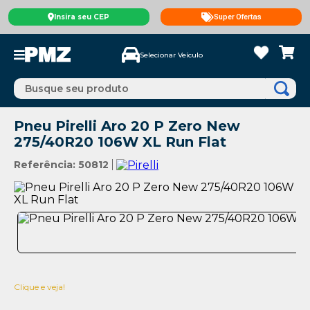
Insira seu CEP
Super Ofertas
Selecionar Veículo
Busque seu produto
Pneu Pirelli Aro 20 P Zero New
275/40R20 106W XL Run Flat
Referência
:
50812
Clique e veja!