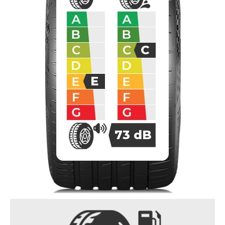
C
E
73
dB