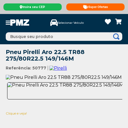
Insira seu CEP
Super Ofertas
Selecionar Veículo
Busque seu produto
Pneu Pirelli Aro 22.5 TR88
275/80R22.5 149/146M
Referência
:
50777
Clique e veja!