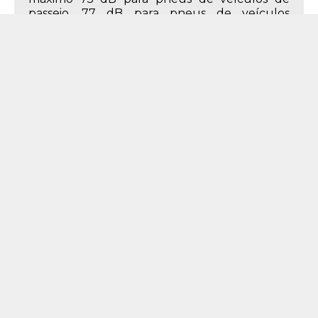
passeio, 77 dB para pneus de veículos
comerciais leves e 78 dB para pneus de
caminhões e ônibus.
Descrição do Produto
Características do Produto
275mm
Largura
80%
Perfil
22.5
Aro
275/80R22.5
Medida
149 - até 3250 kg
Índice de Peso