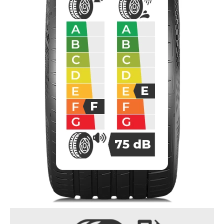
E
F
75
dB