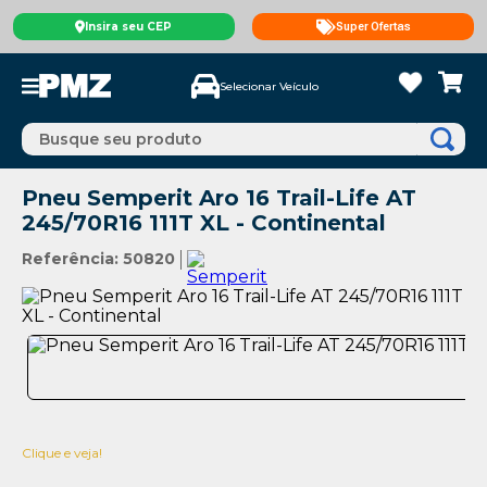
Insira seu CEP
Super Ofertas
Selecionar Veículo
Busque seu produto
Pneu Semperit Aro 16 Trail-Life AT
245/70R16 111T XL - Continental
Referência
:
50820
Clique e veja!