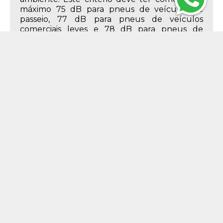
máximo 75 dB para pneus de veículos de
passeio, 77 dB para pneus de veículos
comerciais leves e 78 dB para pneus de
caminhões e ônibus.
Descrição do Produto
Características do Produto
245mm
Largura
70%
Perfil
16
Aro
245/70R16
Medida
111 - até 1090 kg
Índice de Peso