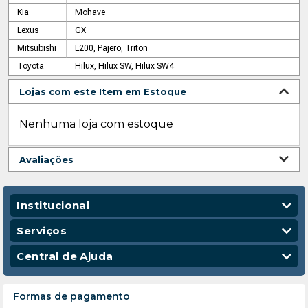
Kia
Mohave
Lexus
GX
Mitsubishi
L200, Pajero, Triton
Toyota
Hilux, Hilux SW, Hilux SW4
Lojas com este Item em Estoque
Nenhuma loja com estoque
Avaliações
Institucional
Quem Somos
Serviços
Nossas Lojas
Vendas Corporativas
Central de Ajuda
Código de Conduta
Entregas
Política de Privacidade
Escola para Mecânicos
Política de Troca e Devolução
Formas de pagamento