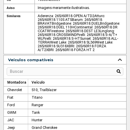
Imagens meramente ilustrativas.
Aviso
Aderenza: 265/60R18 OPEN A/TD2
Atturo:
Similares
265/60R18 110S ATS
Barum: 265/60R18
BRAVAT
Bridgestone: 265/60R18 DUEL
Bridgestone:
265/60R18 DUEL 110H
Continental: 265/60R18 DR
CCATR
Firestone: 265/60R18 DEST LE3
Linglong:
265/60R18 CROSSWIND
Pirelli: 265/60R18 S-A/T+
WL
Pirelli: 265/60R18 S-HT
Sunset: 265/60R18 ALL-
TERRAI
West Lake: 265/60R18 SL369
West Lake:
265/60R18 SU318
XBRI: 265/60R18 FORZA
A/T2
XBRI: 265/60R18 FORZA HT 2
Veículos compatíveis
Montadora
Veículo
Chevrolet
S10, Trailblazer
Fiat
Titano
Ford
Ranger
GWM
Tank
JAC
Hunter
Jeep
Grand Cherokee