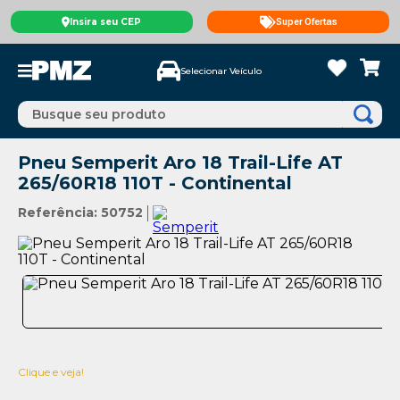
Insira seu CEP
Super Ofertas
Selecionar Veículo
Busque seu produto
Pneu Semperit Aro 18 Trail-Life AT
265/60R18 110T - Continental
Referência
:
50752
Clique e veja!