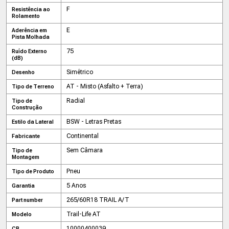
F
Resistência ao
Rolamento
E
Aderência em
Pista Molhada
75
Ruído Externo
(dB)
Simétrico
Desenho
AT - Misto (Asfalto + Terra)
Tipo de Terreno
Radial
Tipo de
Construção
BSW - Letras Pretas
Estilo da Lateral
Continental
Fabricante
Sem Câmara
Tipo de
Montagem
Pneu
Tipo de Produto
5 Anos
Garantia
265/60R18 TRAIL A/T
Part number
Trail-Life AT
Modelo
10000400039
CB