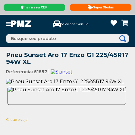
Insira seu CEP
Super Ofertas
Selecionar Veículo
Busque seu produto
Pneu Sunset Aro 17 Enzo G1 225/45R17
94W XL
Referência
:
51857
Clique e veja!