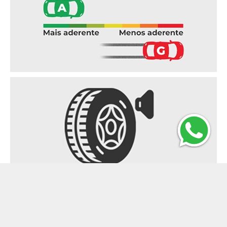
Ruído externo
Indica o nível do ruído produzido pelos
pneus em decibéis (dB) e,
consequentemente, o impacto no meio
ambiente. Este critério deve ter como limite
máximo 75 dB para pneus de veículos de