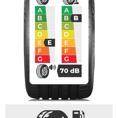
B
E
70
dB