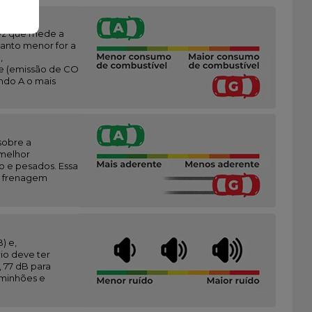
vez que mede a
anto menor for a
,
e (emissão de CO
endo A o mais
sobre a
(melhor
o e pesados. Essa
 a frenagem
) e,
io deve ter
 77 dB para
aminhões e