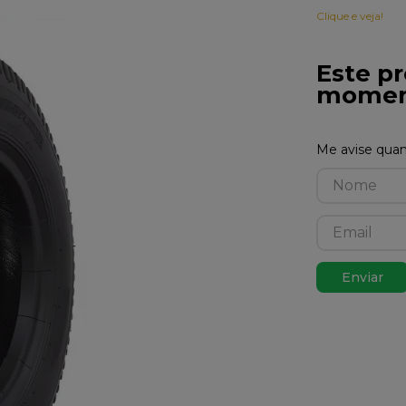
Clique e veja!
Este pr
momen
Enviar