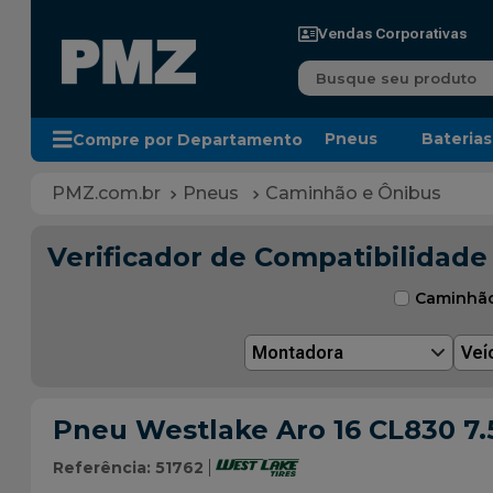
Vendas Corporativas
Busque seu produto
Pneus
Baterias
Compre por Departamento
Pneus
Caminhão e Ônibus
Verificador de Compatibilidade
Caminhã
Montadora
Veí
Pneu Westlake Aro 16 CL830 7.5
Referência
:
51762