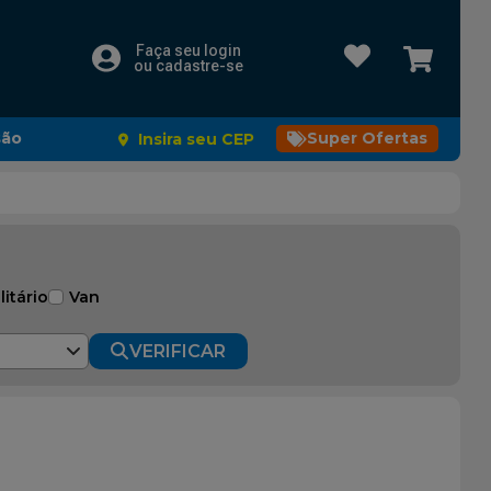
Faça seu login
ou cadastre-se
são
Super Ofertas
Insira seu CEP
litário
Van
VERIFICAR