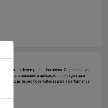
mações sobre o desempenho dos pneus. Os pneus novos
o pneus que possuem a aplicação e utilização para
racterísticas específicas voltadas para a performance