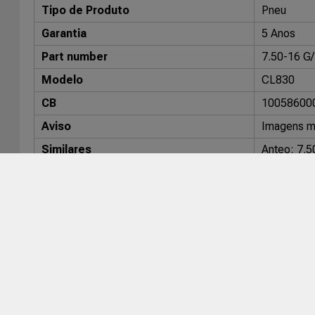
Tipo de Produto
Pneu
Garantia
5 Anos
Part number
7.50-16 G
Modelo
CL830
CB
10058600
Aviso
Imagens me
Similares
Anteo: 7.
DR22
Pirel
Veículos compatíveis
Montadora
Veículo
Universal
Universal