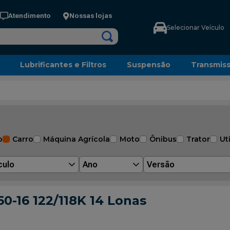
Atendimento
Nossas lojas
Selecionar Veículo
Lubrificantes e Filtros
Suspensão
Transmis
o
Carro
Máquina Agrícola
Moto
Ônibus
Trator
Uti
culo
Ano
Versão
0-16 122/118K 14 Lonas