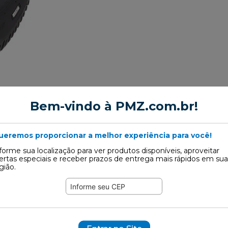
Bem-vindo à PMZ.com.br!
enho do Pneu
ueremos proporcionar a melhor experiência para você!
uetagem (PBE), tem como objetivo fornecer ao consumidor infor
forme sua localização para ver produtos disponíveis, aproveitar
ertas especiais e receber prazos de entrega mais rápidos em sua
os os produtos passaram por rigoroso teste de qualidade. Excet
gião.
base indicados pelo Inmetro pois sua utilização necessita de ca