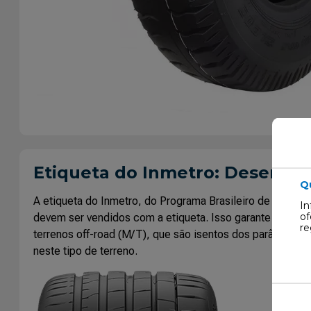
Etiqueta do Inmetro: Desemp
Q
A etiqueta do Inmetro, do Programa Brasileiro de Etiq
In
of
devem ser vendidos com a etiqueta. Isso garante que tod
re
terrenos off-road (M/T), que são isentos dos parâmetros 
neste tipo de terreno.