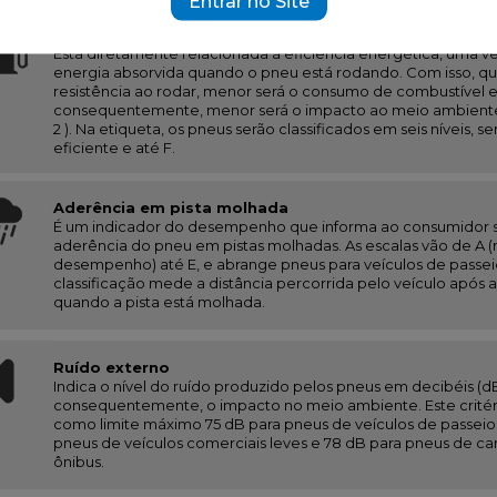
Entrar no Site
Resistência ao rolamento
Está diretamente relacionada à eficiência energética, uma 
energia absorvida quando o pneu está rodando. Com isso, qu
resistência ao rodar, menor será o consumo de combustível e
consequentemente, menor será o impacto ao meio ambient
2 ). Na etiqueta, os pneus serão classificados em seis níveis, s
eficiente e até F.
Aderência em pista molhada
É um indicador do desempenho que informa ao consumidor 
aderência do pneu em pistas molhadas. As escalas vão de A 
desempenho) até E, e abrange pneus para veículos de passei
classificação mede a distância percorrida pelo veículo após
quando a pista está molhada.
Ruído externo
Indica o nível do ruído produzido pelos pneus em decibéis (dB
consequentemente, o impacto no meio ambiente. Este critér
como limite máximo 75 dB para pneus de veículos de passeio,
pneus de veículos comerciais leves e 78 dB para pneus de c
ônibus.