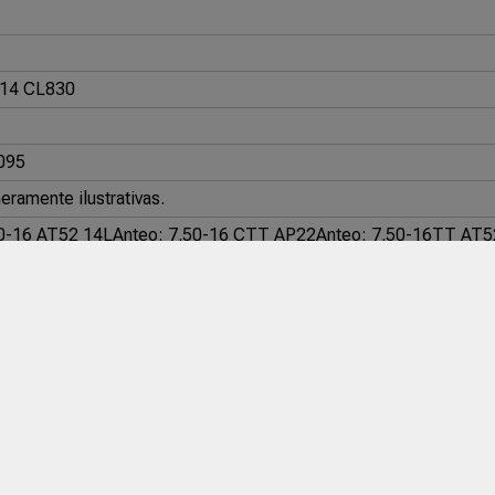
/14 CL830
095
ramente ilustrativas.
50-16 AT52 14L
Anteo: 7.50-16 CTT AP22
Anteo: 7.50-16TT AT5
li: 7.50-16 CT52
Pirelli: 7.50-16 CT52 12L
West Lake: 7.50-16 G