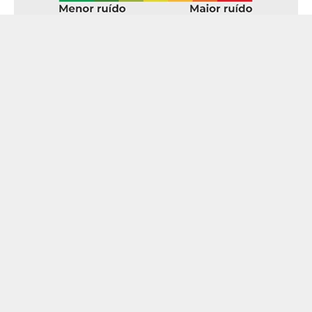
Descrição do Produto
Características do Produto
195mm
Largura
65%
Perfil
15
Aro
195/65R15
Medida
91 - até 615 kg
Índice de Peso
V - Até 240 km/h
Índice de
Velocidade
E
Resistência ao
Rolamento
C
Aderência em
Pista Molhada
70
Ruído Externo
(dB)