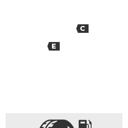
C
E
70
dB