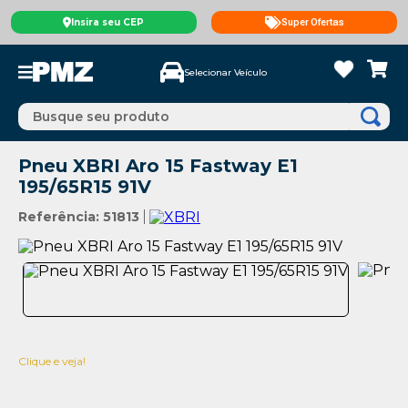
Insira seu CEP
Super Ofertas
Selecionar Veículo
Busque seu produto
Pneu XBRI Aro 15 Fastway E1
195/65R15 91V
Referência
:
51813
Clique e veja!