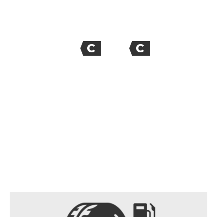
C
C
70
dB