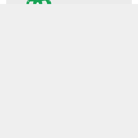
Ruído externo
Indica o nível do ruído produzido pelos
pneus em decibéis (dB) e,
consequentemente, o impacto no meio
ambiente. Este critério deve ter como limite
máximo 75 dB para pneus de veículos de