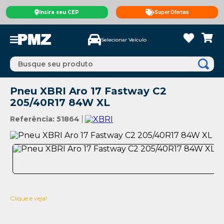
Insira seu CEP
Super Ofertas
Selecionar Veículo
Busque seu produto
Pneu XBRI Aro 17 Fastway C2
205/40R17 84W XL
Referência
:
51864
Clique e veja!