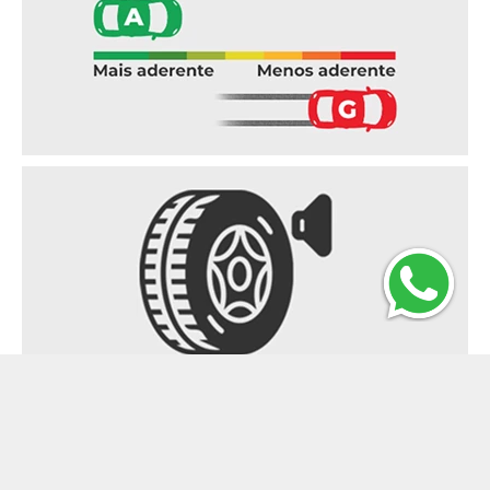
Ruído externo
Indica o nível do ruído produzido pelos
pneus em decibéis (dB) e,
consequentemente, o impacto no meio
ambiente. Este critério deve ter como limite
máximo 75 dB para pneus de veículos de