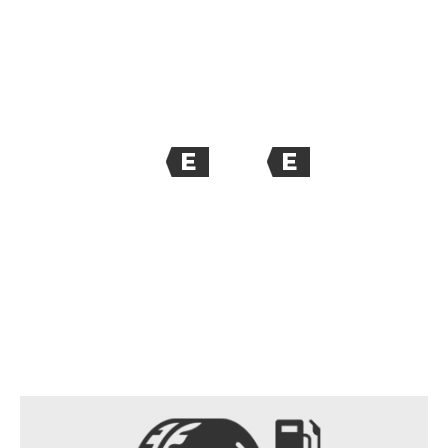
E
E
71
dB