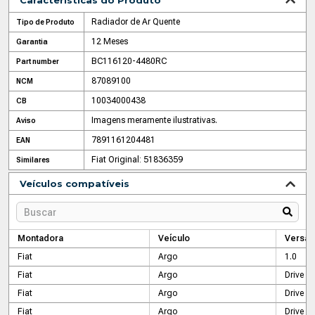
Características do Produto
Radiador de Ar Quente
Tipo de Produto
12 Meses
Garantia
‌BC116120-4480RC
Part number
87089100
NCM
10034000438
CB
Imagens meramente ilustrativas.
Aviso
7891161204481
EAN
Fiat Original: 51836359
Similares
Veículos compatíveis
Montadora
Veículo
Versão
Fiat
Argo
1.0
Fiat
Argo
Drive
Fiat
Argo
Drive 1.
Fiat
Argo
Drive 1