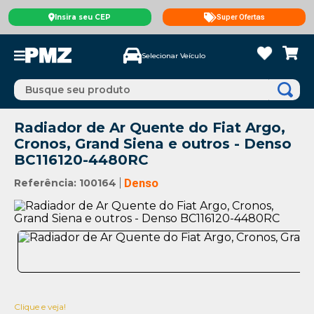
Insira seu CEP
Super Ofertas
Selecionar Veículo
Busque seu produto
Radiador de Ar Quente do Fiat Argo,
Cronos, Grand Siena e outros - Denso
‌BC116120-4480RC
Referência
:
100164
Denso
Clique e veja!