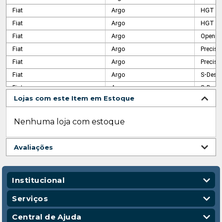
Fiat
Argo
HGT
Fiat
Argo
HGT
Fiat
Argo
Opening
Fiat
Argo
Precisi
Fiat
Argo
Precisi
Fiat
Argo
S-Desi
Fiat
Argo
S-Desig
Lojas com este Item em Estoque
Fiat
Argo
Trekkin
Fiat
Argo
Trekkin
Nenhuma loja com estoque
Fiat
Cronos
(PCD)
Fiat
Cronos
1.3
Avaliações
Fiat
Cronos
Drive
Fiat
Cronos
Drive 1.
Fiat
Cronos
Drive 1
Institucional
Fiat
Cronos
Precisi
Quem Somos
Serviços
Fiat
Cronos
Precisi
Nossas Lojas
Vendas Corporativas
Central de Ajuda
Fiat
Cronos
S-Desig
Código de Conduta