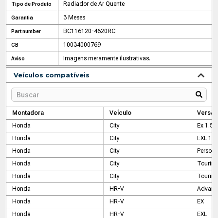
Radiador de Ar Quente
Tipo de Produto
3 Meses
Garantia
BC116120-4620RC
Part number
10034000769
CB
Imagens meramente ilustrativas.
Aviso
Veículos compatíveis
Montadora
Veículo
Versão
Honda
City
Ex 1.5 
Honda
City
EXL 1.5
Honda
City
Persona
Honda
City
Tourin
Honda
City
Tourin
Honda
HR-V
Advanc
Honda
HR-V
EX
Honda
HR-V
EXL