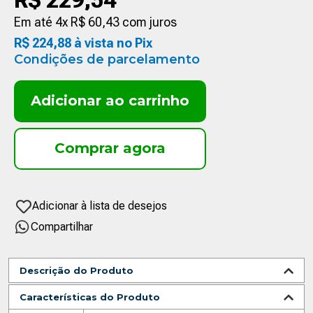
R$
229
,
54
Em até
4
x
R$
60
,
43
com juros
R$
224
,
88
à vista no Pix
Condições de parcelamento
Adicionar ao carrinho
Compartilhar
Descrição do Produto
Características do Produto