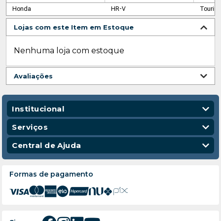
Honda
HR-V
Tourin
Lojas com este Item em Estoque
Nenhuma loja com estoque
Avaliações
Institucional
Quem Somos
Serviços
Nossas Lojas
Vendas Corporativas
Central de Ajuda
Código de Conduta
Entregas
Política de Privacidade
Escola para Mecânicos
Política de Troca e Devolução
Formas de pagamento
Política de Frete e Entrega
Atendimento