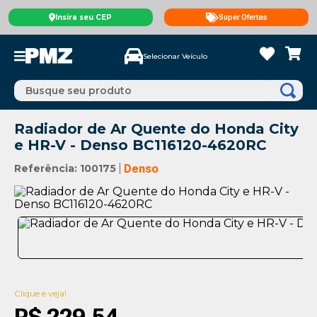
Insira seu CEP
Super Ofertas
Selecionar Veículo
Busque seu produto
Radiador de Ar Quente do Honda City
e HR-V - Denso BC116120-4620RC
Referência
:
100175
Denso
Clique e veja!