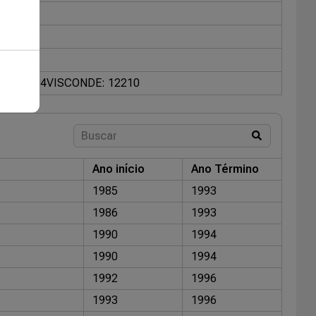
7014.534
VISCONDE: 12210
Ano início
Ano Término
1985
1993
1986
1993
1990
1994
1990
1994
1992
1996
1993
1996