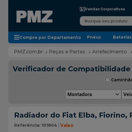
Vendas Corporativas
Busque seu produto
Pneus
Baterias
Compre por Departamento
Peças e Partes
Arrefecimento
Verificador de Compatibilidade
Caminhã
Montadora
Veí
Radiador do Fiat Elba, Fiorino
Referência
:
101804
Valeo