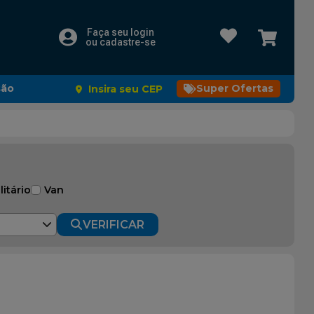
Faça seu login
ou cadastre-se
são
Super Ofertas
Insira seu CEP
litário
Van
VERIFICAR