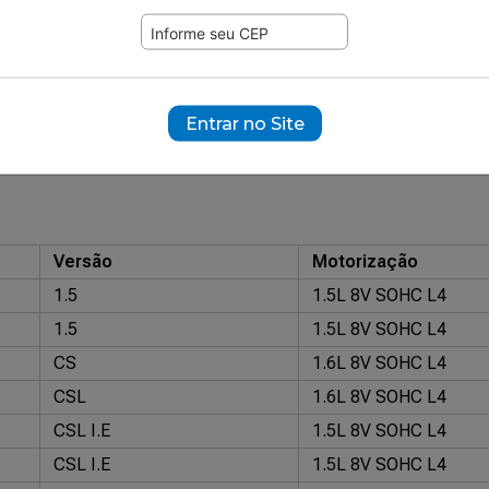
508
ramente ilustrativas.
10677
Entrar no Site
nal: 75867460
Magneti Marelli: RMM376767481
REACH: REA40-1
Versão
Motorização
1.5
1.5L 8V SOHC L4
1.5
1.5L 8V SOHC L4
CS
1.6L 8V SOHC L4
CSL
1.6L 8V SOHC L4
CSL I.E
1.5L 8V SOHC L4
CSL I.E
1.5L 8V SOHC L4