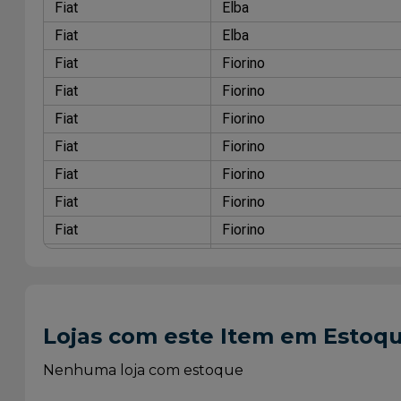
Fiat
Elba
Fiat
Elba
Fiat
Fiorino
Fiat
Fiorino
Fiat
Fiorino
Fiat
Fiorino
Fiat
Fiorino
Fiat
Fiorino
Fiat
Fiorino
Fiat
Fiorino
Fiat
Fiorino
Fiat
Fiorino
Lojas com este Item em Estoq
Fiat
Fiorino
Fiat
Prêmio
Nenhuma loja com estoque
Fiat
Prêmio