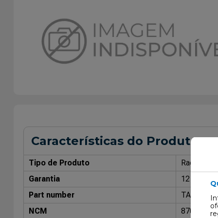
Características do Produto
Tipo de Produto
Radiador
Garantia
12 Meses
Q
Part number
TA528001
In
of
NCM
87089100
re