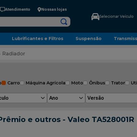
Atendimento
Nossas lojas
Selecionar Veículo
Lubrificantes e Filtros
Suspensão
Transmis
Radiador
o
Carro
Máquina Agrícola
Moto
Ônibus
Trator
Uti
culo
Ano
Versão
, Prêmio e outros - Valeo TA528001R