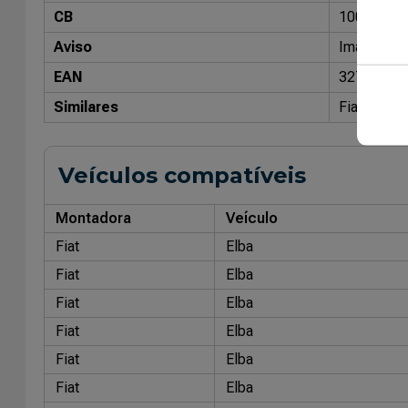
CB
10070100
Aviso
Imagens me
EAN
32764281
Similares
Fiat Origi
Veículos compatíveis
Montadora
Veículo
Fiat
Elba
Fiat
Elba
Fiat
Elba
Fiat
Elba
Fiat
Elba
Fiat
Elba