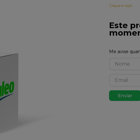
Clique e veja!
Este pr
momen
Enviar