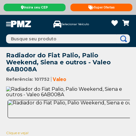
Insira seu CEP
Super Ofertas
Selecionar Veículo
Busque seu produto
Radiador do Fiat Palio, Palio
Weekend, Siena e outros - Valeo
6AB008A
Referência
:
101752
Valeo
Clique e veja!