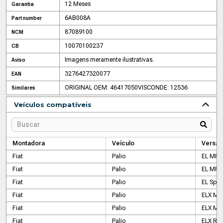
12 Meses
Garantia
6AB008A
Part number
87089100
NCM
10070100237
CB
Imagens meramente ilustrativas.
Aviso
3276427320077
EAN
ORIGINAL OEM: 46417050
VISCONDE: 12536
Similares
Veículos compatíveis
Montadora
Veículo
Versão
Fiat
Palio
EL MPI 
Fiat
Palio
EL MPI 
Fiat
Palio
EL Spi
Fiat
Palio
ELX MP
Fiat
Palio
ELX MPI
Fiat
Palio
ELX RS