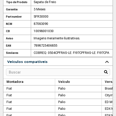
Sapata de Freio
Tipo de Produto
3 Meses
Garantia
SFR30000
Part number
87083090
NCM
10098001030
CB
Imagens meramente ilustrativas.
Aviso
7898725406855
EAN
COBREQ: 0504CP
FRAS-LE: FI97CP
FRAS-LE: FI97CPA
Similares
Veículos compatíveis
Montadora
Veículo
Versão
Fiat
Palio
Brasil 
Fiat
Palio
Citymat
Fiat
Palio
ED MPI
Fiat
Palio
EDX MP
Fiat
Palio
EDX MP