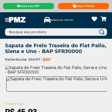
Insira seu CEP
Super Ofertas
Selecionar Veículo
Busque seu produto
Sapata de Freio Traseira do Fiat Palio,
Siena e Uno - BAP SFR30000
Referência
:
55097
BAP
Clique e veja!