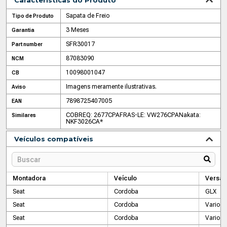
Características do Produto
Sapata de Freio
Tipo de Produto
3 Meses
Garantia
SFR30017
Part number
87083090
NCM
10098001047
CB
Imagens meramente ilustrativas.
Aviso
7898725407005
EAN
COBREQ: 2677CPA
FRAS-LE: VW276CPA
Nakata:
Similares
NKF3026CA*
Veículos compatíveis
Montadora
Veículo
Versão
Seat
Cordoba
GLX
Seat
Cordoba
Vario
Seat
Cordoba
Vario