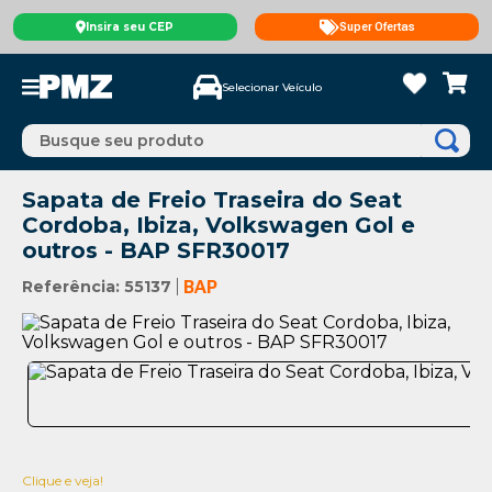
Insira seu CEP
Super Ofertas
Selecionar Veículo
Busque seu produto
Sapata de Freio Traseira do Seat
Cordoba, Ibiza, Volkswagen Gol e
outros - BAP SFR30017
Referência
:
55137
BAP
Clique e veja!