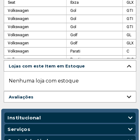
Seat
Ibiza
GLX
Volkswagen
Gol
GTI
Volkswagen
Gol
GTI
Volkswagen
Gol
GTI
Volkswagen
Golf
GL
Volkswagen
Golf
GLX
Volkswagen
Parati
C
Volkswagen
Parati
GLS
Lojas com este Item em Estoque
Volkswagen
Parati
GLS
Volkswagen
Parati
S
Nenhuma loja com estoque
Volkswagen
Passat
LS
Volkswagen
Passat
Surf
Avaliações
Volkswagen
Polo Classic
MI
Volkswagen
Quantum
CL
Volkswagen
Quantum
CS
Institucional
Volkswagen
Santana
CG
Quem Somos
Serviços
Volkswagen
Santana
CS
Nossas Lojas
Vendas Corporativas