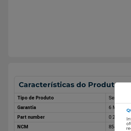
Características do Produto
Tipo de Produto
Sensor AB
Garantia
6 Meses
Q
Part number
0 265 004
In
of
NCM
85432000
re