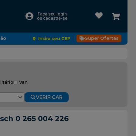
Faça seu login
ou cadastre-se
são
Super Ofertas
Insira seu CEP
litário
Van
VERIFICAR
osch 0 265 004 226