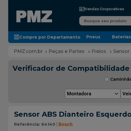
Vendas Corporativas
Busque seu produto
Pneus
Baterias
Compre por Departamento
Peças e Partes
Freios
Sensor
Verificador de Compatibilidade
Caminhã
Montadora
Veí
Sensor ABS Dianteiro Esquerdo 
Referência
:
64140
Bosch