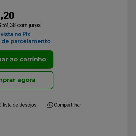
9
,
20
$
59
,
38
com juros
vista no Pix
 de parcelamento
nar ao carrinho
Compartilhar