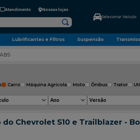
Atendimento
Nossas lojas
Selecionar Veículo
Lubrificantes e Filtros
Suspensão
Transmis
 ABS
o
Carro
Máquina Agrícola
Moto
Ônibus
Trator
Uti
culo
Ano
Versão
do Chevrolet S10 e Trailblazer - B