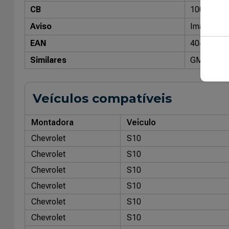
CB
10008305
Aviso
Imagens me
EAN
40470262
Similares
GMC Origi
Veículos compatíveis
Montadora
Veículo
Chevrolet
S10
Chevrolet
S10
Chevrolet
S10
Chevrolet
S10
Chevrolet
S10
Chevrolet
S10