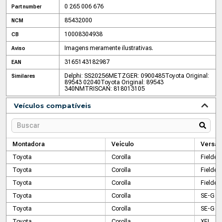
0 265 006 676
Part number
85432000
NCM
10008304938
CB
Imagens meramente ilustrativas.
Aviso
3165143182987
EAN
Delphi: SS20256
METZGER: 0900485
Toyota Original:
Similares
89543 02040
Toyota Original: 89543
340NM
TRISCAN: 818013105
Veículos compatíveis
Montadora
Veículo
Versão
Toyota
Corolla
Fielder
Toyota
Corolla
Fielder 
Toyota
Corolla
Fielder 
Toyota
Corolla
SE-G
Toyota
Corolla
SE-G
Toyota
Corolla
XEI