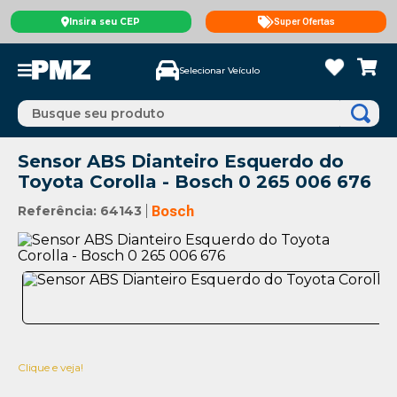
Insira seu CEP
Super Ofertas
Selecionar Veículo
Busque seu produto
Sensor ABS Dianteiro Esquerdo do
Toyota Corolla - Bosch 0 265 006 676
Referência
:
64143
Bosch
Clique e veja!