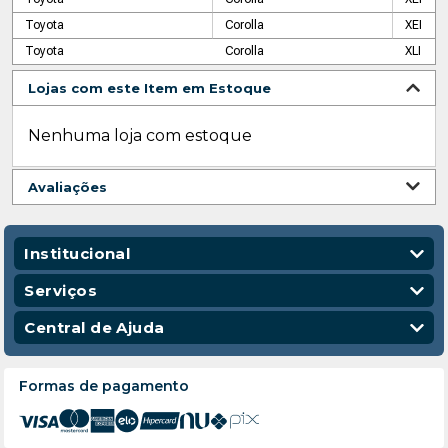
Toyota
Corolla
XEI
Toyota
Corolla
XLI
Lojas com este Item em Estoque
Nenhuma loja com estoque
Avaliações
Institucional
Quem Somos
Serviços
Nossas Lojas
Vendas Corporativas
Central de Ajuda
Código de Conduta
Entregas
Política de Privacidade
Escola para Mecânicos
Política de Troca e Devolução
Formas de pagamento
Política de Frete e Entrega
Atendimento