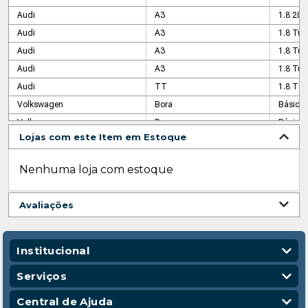
Audi
A3
1.8 20v
Audi
A3
1.8 Tur
Audi
A3
1.8 Tur
Audi
A3
1.8 Tur
Audi
TT
1.8 T C
Volkswagen
Bora
Básico
Volkswagen
Bora
Básico
Lojas com este Item em Estoque
Volkswagen
Bora
GP
Volkswagen
Bora
GP
Nenhuma loja com estoque
Volkswagen
Bora
GP Aut
Volkswagen
Golf
Black & 
Avaliações
Volkswagen
Golf
Black & 
Volkswagen
Golf
Black 
Volkswagen
Golf
Comfort
Institucional
Volkswagen
Golf
Comfort
Quem Somos
Serviços
Volkswagen
Golf
Flash
Nossas Lojas
Vendas Corporativas
Central de Ajuda
Volkswagen
Golf
Flash T
Código de Conduta