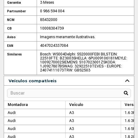
3 Meses
Garantia
0 986 594 004
Part number
85432000
NCM
10008304739
CB
Imagens meramente ilustrativas.
Aviso
4047024337084
EAN
Bosch: WS004
Delphi: SS20000
FEBI BILSTEIN:
Similares
22510
FTE: BZ3003S
HELLA: 6PU009106181
MEYLE:
1009270002
SIEMENS: S107023001Z
SKODA:
1J0927807B
SWAG: 32922510
TEVES - EUROPE:
24074111073
TRW: GBS2503
Veículos compatíveis
Montadora
Veículo
Versão
Audi
A3
1.6 3P
Audi
A3
1.6 3P
Audi
A3
1.6 5P
Audi
A3
1.8 20v