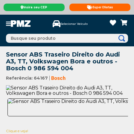
Insira seu CEP
Super Ofertas
Selecionar Veículo
Busque seu produto
Sensor ABS Traseiro Direito do Audi
A3, TT, Volkswagen Bora e outros -
Bosch 0 986 594 004
Referência
:
64167
Bosch
Clique e veja!