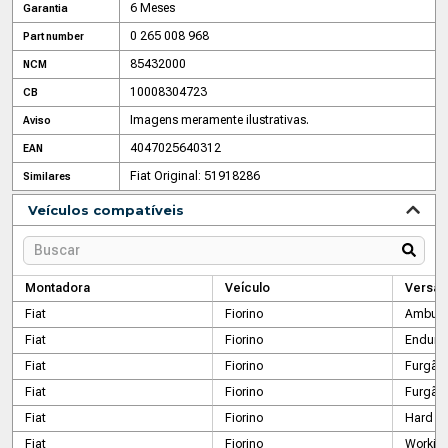
6 Meses
Garantia
0 265 008 968
Part number
85432000
NCM
10008304723
CB
Imagens meramente ilustrativas.
Aviso
4047025640312
EAN
Fiat Original: 51918286
Similares
Veículos compatíveis
Montadora
Veículo
Versão
Fiat
Fiorino
Ambula
Fiat
Fiorino
Endura
Fiat
Fiorino
Furgão
Fiat
Fiorino
Furgão
Fiat
Fiorino
Hard W
Fiat
Fiorino
Workin