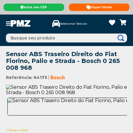
Insira seu CEP
Super Ofertas
Selecionar Veículo
Busque seu produto
Sensor ABS Traseiro Direito do Fiat
Fiorino, Palio e Strada - Bosch 0 265
008 968
Referência
:
64175
Bosch
Clique e veja!