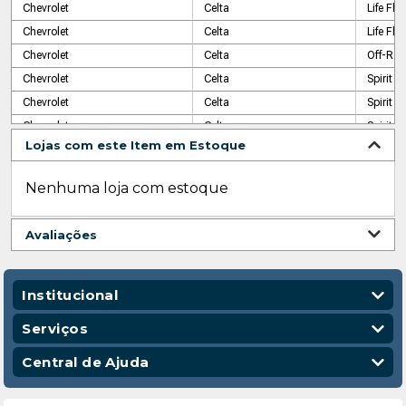
Chevrolet
Celta
Life Fl
Chevrolet
Celta
Life Fl
Chevrolet
Celta
Off-Ro
Chevrolet
Celta
Spirit
Chevrolet
Celta
Spirit
Chevrolet
Celta
Spirit
Lojas com este Item em Estoque
Chevrolet
Celta
Spirit
Chevrolet
Celta
Spirit F
Nenhuma loja com estoque
Chevrolet
Celta
Spirit F
Chevrolet
Celta
Super
Avaliações
Chevrolet
Celta
Super
Chevrolet
Celta
Super
Chevrolet
Celta
Super
Institucional
Chevrolet
Celta
Super
Quem Somos
Serviços
Chevrolet
Celta
Super F
Nossas Lojas
Vendas Corporativas
Central de Ajuda
Chevrolet
Celta
Super F
Código de Conduta
Entregas
Chevrolet
Classic
FlexPow
Política de Privacidade
Escola para Mecânicos