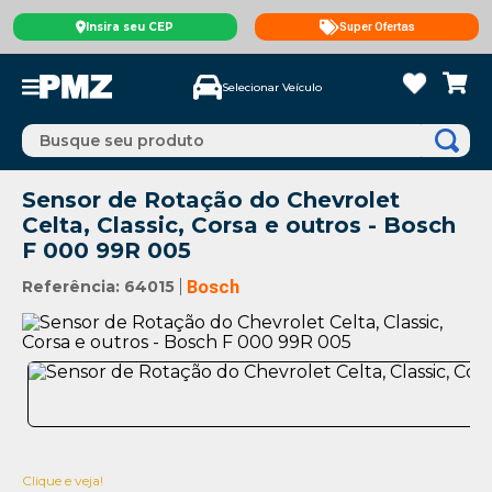
Insira seu CEP
Super Ofertas
Selecionar Veículo
Busque seu produto
Sensor de Rotação do Chevrolet
Celta, Classic, Corsa e outros - Bosch
F 000 99R 005
Referência
:
64015
Bosch
Clique e veja!