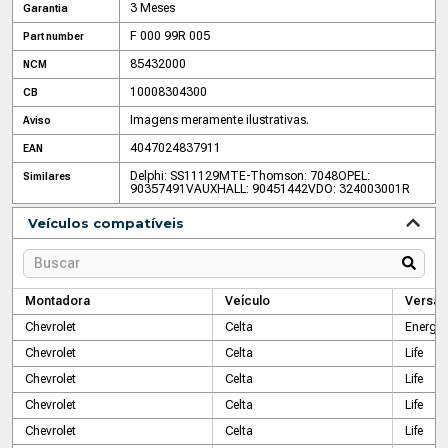
3 Meses
Garantia
F 000 99R 005
Part number
85432000
NCM
10008304300
CB
Imagens meramente ilustrativas.
Aviso
4047024837911
EAN
Delphi: SS11129
MTE-Thomson: 7048
OPEL:
Similares
90357491
VAUXHALL: 90451442
VDO: 324003001R
Veículos compatíveis
Montadora
Veículo
Versão
Chevrolet
Celta
Energy
Chevrolet
Celta
Life
Chevrolet
Celta
Life
Chevrolet
Celta
Life
Chevrolet
Celta
Life