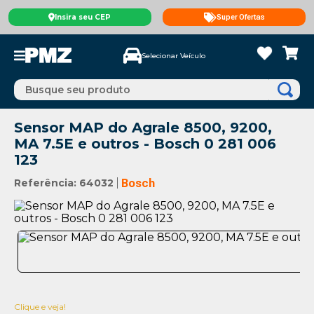
Insira seu CEP
Super Ofertas
Selecionar Veículo
Busque seu produto
Sensor MAP do Agrale 8500, 9200,
MA 7.5E e outros - Bosch 0 281 006
123
Referência
:
64032
Bosch
Clique e veja!