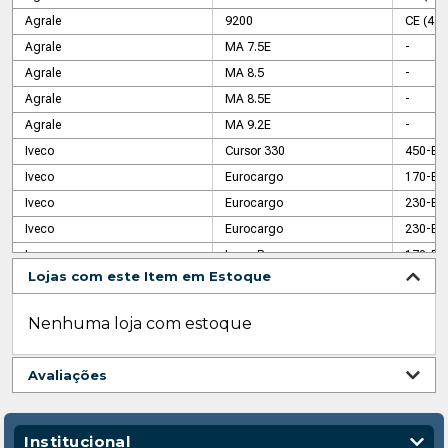
Agrale
9200
CE (4.1
Agrale
MA 7.5E
-
Agrale
MA 8.5
-
Agrale
MA 8.5E
-
Agrale
MA 9.2E
-
Iveco
Cursor 330
450-E3
Iveco
Eurocargo
170-E2
Iveco
Eurocargo
230-E2
Iveco
Eurocargo
230-E2
Iveco
Iveco Bus
170-E2
Lojas com este Item em Estoque
Iveco
Stralis 330
450-S3
Iveco
Stralis 330
500-S3
Nenhuma loja com estoque
Iveco
Stralis 360
460-S3
Iveco
Stralis 360
500-S3
Avaliações
Iveco
Stralis 380
490-S3
Iveco
Stralis 380
570-S3
Iveco
Stralis 400
490-S4
Institucional