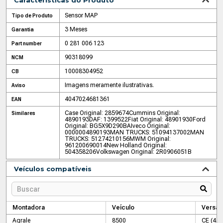
Características do Produto
Sensor MAP
Tipo de Produto
3 Meses
Garantia
0 281 006 123
Part number
90318099
NCM
10008304952
CB
Imagens meramente ilustrativas.
Aviso
4047024681361
EAN
Case Original: 2859674
Cummins Original:
Similares
4890193
DAF: 1399522
Fiat Original: 48901930
Ford
Original: BG5X9D290BA
Iveco Original:
0000004890193
MAN TRUCKS: 51094137002
MAN
TRUCKS: 51274210156
MWM Original:
961200690014
New Holland Original:
504358206
Volkswagen Original: 2R0906051B
Veículos compatíveis
Montadora
Veículo
Versão
Agrale
8500
CE (4.1