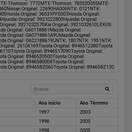
TE-Thomson: 7772
MTE-Thomson: 785520055
MTE-
060
Nissan Original: 22690HA006
NTK: 0121
NTK:
305
Honda Original: 36531PFE003
Honda Original:
4
Hyundai Original: 3921022800
Hyundai Original:
 Original: 3921032570
Kia Original: 3921032610
LEXUS:
da Original: G60118861
Mazda Original:
da Original: G60718861A9U
Mazda Original:
da Original: G622188619U
NTK: 1807
NTK: 1951
NTK:
Original: 26106169
Toyota Original: 8946512380
Toyota
16110
Toyota Original: 8946517090
Toyota Original:
ota Original: 8946520500
Toyota Original:
ota Original: 8946580008
Toyota Original:
ota Original: 89465BZ060
Toyota Original: 89465BZ130
Ano início
Ano Término
1997
2003
1998
2005
1998
2005