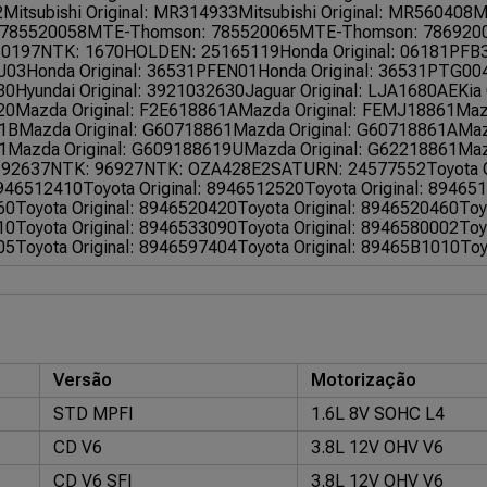
2
Mitsubishi Original: MR314933
Mitsubishi Original: MR560408
M
 785520058
MTE-Thomson: 785520065
MTE-Thomson: 786920
 0197
NTK: 1670
HOLDEN: 25165119
Honda Original: 06181PFB
J03
Honda Original: 36531PFEN01
Honda Original: 36531PTG00
80
Hyundai Original: 3921032630
Jaguar Original: LJA1680AE
Kia
20
Mazda Original: F2E618861A
Mazda Original: FEMJ18861
Maz
1B
Mazda Original: G60718861
Mazda Original: G60718861A
Maz
1
Mazda Original: G609188619U
Mazda Original: G62218861
Maz
 92637
NTK: 96927
NTK: OZA428E2
SATURN: 24577552
Toyota 
8946512410
Toyota Original: 8946512520
Toyota Original: 89465
60
Toyota Original: 8946520420
Toyota Original: 8946520460
Toy
10
Toyota Original: 8946533090
Toyota Original: 8946580002
Toy
05
Toyota Original: 8946597404
Toyota Original: 89465B1010
Toy
Versão
Motorização
STD MPFI
1.6L 8V SOHC L4
CD V6
3.8L 12V OHV V6
CD V6 SFI
3.8L 12V OHV V6