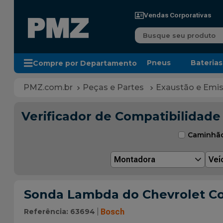
Vendas Corporativas
Busque seu produto
Pneus
Baterias
Compre por Departamento
Peças e Partes
Exaustão e Emi
Verificador de Compatibilidade
Caminhã
Montadora
Veí
Sonda Lambda do Chevrolet Co
Referência
:
63694
Bosch