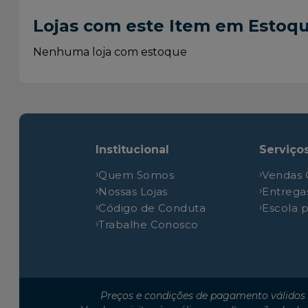
Toyota
Corolla
Lojas com este Item em Estoq
Toyota
Corolla
Toyota
RAV4
Nenhuma loja com estoque
Institucional
Serviço
Quem Somos
Vendas 
Nossas Lojas
Entrega
Código de Conduta
Escola 
Trabalhe Conosco
Preços e condições de pagamento válidos 