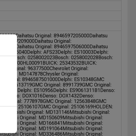
7503000
Daihatsu Original: 8946597205000
Daihatsu
: 8946597209000
Daihatsu Original:
7404000
Daihatsu Original: 8946597506000
Daihatsu
: 89465B5040
Delphi: AFS23
Delphi: ES10003
Delphi:
02022
Bosch: 0258002023
Bosch: 0258002028
Bosch:
Bosch: F00HL00091
BUICK: 25343532
BUICK:
olet Original: 96377500
Chevrolet Original:
 Original: MD147878
Chrysler Original:
u Original: 8946587501000
Delphi: ES10348
GMC
ginal: 5613719
GMC Original: 8991739
GMC Original:
76112B1
Delphi: ES10956
Delphi: ES9061311B1
Denso:
202
Denso: DOX1016
Denso: DOX1432
Denso:
at Original: 7778978
GMC Original: 12563848
GMC
riginal: 25106107
GMC Original: 25106169
HOLDEN:
S1
Mitsubishi Original: MD131146
Mitsubishi Original:
itsubishi Original: MD150609
Mitsubishi Original:
itsubishi Original: MD166841
Mitsubishi Original:
itsubishi Original: MD191064
Mitsubishi Original:
itsubishi Original: MD336486
Mitsubishi Original: