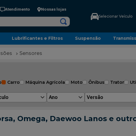
Atendimento
Nossas lojas
Selecionar Veículo
Lubrificantes e Filtros
Suspensão
Transmis
ssões
Sensores
o
Carro
Máquina Agrícola
Moto
Ônibus
Trator
Uti
culo
Ano
Versão
rsa, Omega, Daewoo Lanos e outros