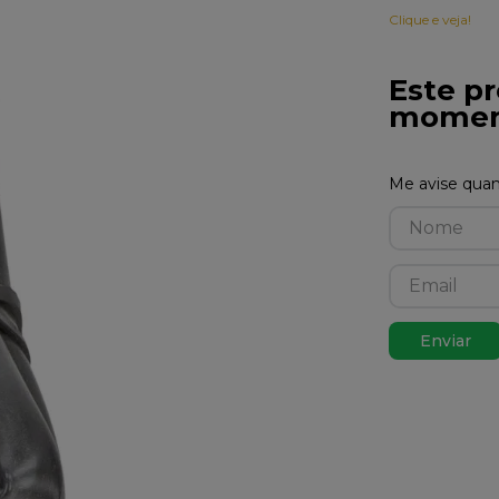
Clique e veja!
Este pr
momen
Enviar