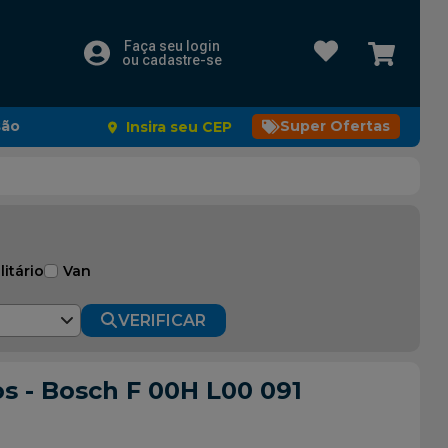
Faça seu login
ou cadastre-se
são
Super Ofertas
Insira seu CEP
litário
Van
VERIFICAR
 - Bosch F 00H L00 091