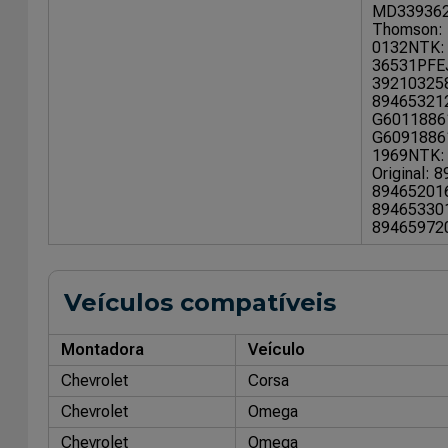
MD33936
Thomson:
0132
NTK:
36531PFE
39210325
89465321
G6011886
G6091886
1969
NTK:
Original: 
89465201
89465330
89465972
Veículos compatíveis
Montadora
Veículo
Chevrolet
Corsa
Chevrolet
Omega
Chevrolet
Omega