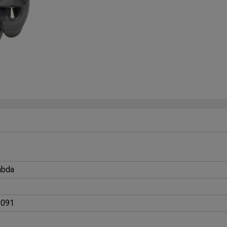
mbda
 091