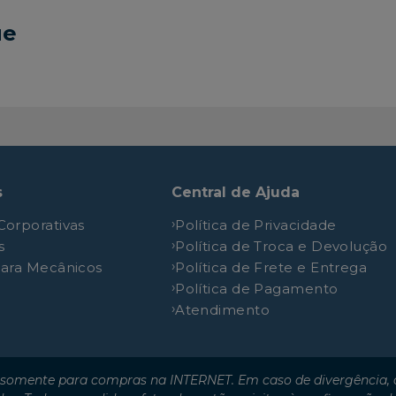
Wagon XLI
1.6L 16V DOHC L4
ue
XLI
1.6L 16V DOHC L4
2.0 AT
2.0L 16V DOHC L4
s
Central de Ajuda
Corporativas
Política de Privacidade
s
Política de Troca e Devolução
para Mecânicos
Política de Frete e Entrega
Política de Pagamento
Atendimento
somente para compras na INTERNET. Em caso de divergência, o