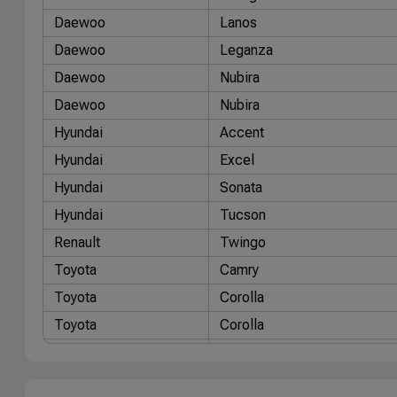
Daewoo
Lanos
Daewoo
Leganza
Daewoo
Nubira
Daewoo
Nubira
Hyundai
Accent
Hyundai
Excel
Hyundai
Sonata
Hyundai
Tucson
Renault
Twingo
Toyota
Camry
Toyota
Corolla
Toyota
Corolla
Toyota
Corolla
Toyota
Corolla