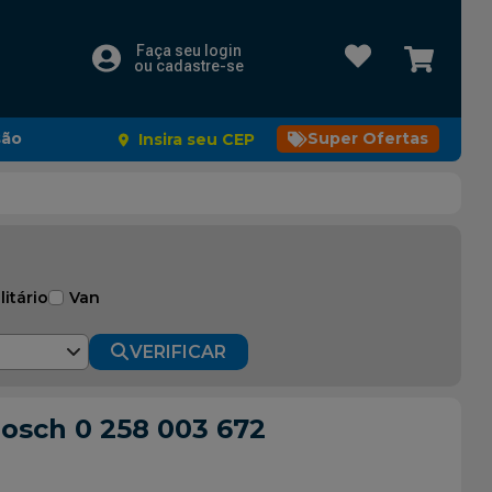
Faça seu login
ou cadastre-se
são
Super Ofertas
Insira seu CEP
litário
Van
VERIFICAR
osch 0 258 003 672