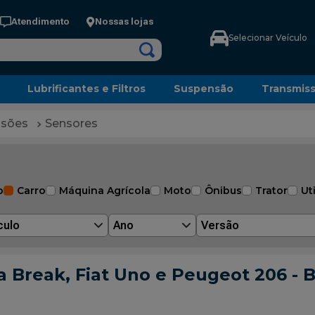
Atendimento
Nossas lojas
Selecionar Veículo
Lubrificantes e Filtros
Suspensão
Transmis
ssões
Sensores
o
Carro
Máquina Agrícola
Moto
Ônibus
Trator
Uti
culo
Ano
Versão
 Break, Fiat Uno e Peugeot 206 - B