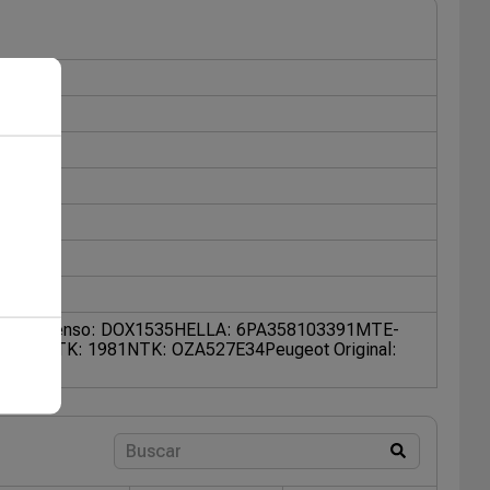
16289A
Denso: DOX1535
HELLA: 6PA358103391
MTE-
39E44
NTK: 1981
NTK: OZA527E34
Peugeot Original: