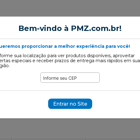
mbda
Bem-vindo à PMZ.com.br!
 672
ueremos proporcionar a melhor experiência para você!
forme sua localização para ver produtos disponíveis, aproveitar
ertas especiais e receber prazos de entrega mais rápidos em sua
402
gião.
ramente ilustrativas.
09558
24010239
BERU: OZH205
Bosch: 0258986506
Citroen Original: 
 782640057
MTE-Thomson: 782640063
NGK: 92733
NGK: OZA7
Entrar no Site
80
VDO: A2C59513176Z