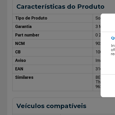
Características do Produto
Tipo de Produto
Sonda La
Garantia
3 Meses
Part number
0 258 003
Q
NCM
90277700
In
of
CB
10008305
re
Aviso
Imagens me
EAN
31651421
Similares
BERU: 08
Thomson:
96230003
Veículos compatíveis