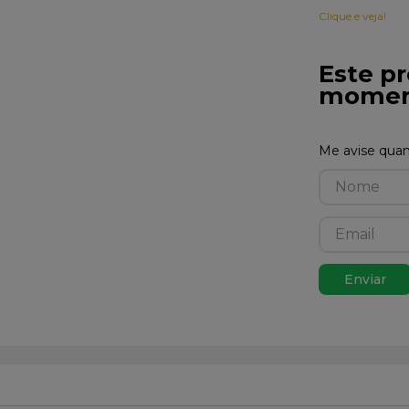
Clique e veja!
Este pr
momen
Enviar