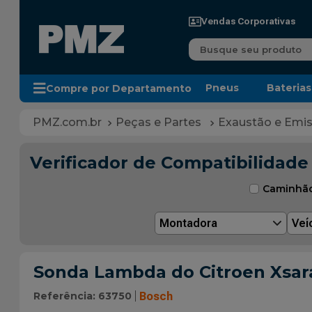
Vendas Corporativas
Busque seu produto
Pneus
Baterias
Compre por Departamento
Peças e Partes
Exaustão e Emi
Verificador de Compatibilidade
Caminhã
Montadora
Veí
Sonda Lambda do Citroen Xsara
Referência
:
63750
Bosch