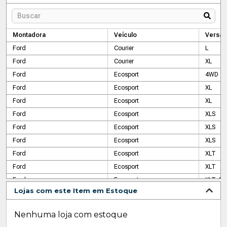
Montadora
Veículo
Versão
Ford
Courier
L
Ford
Courier
XL
Ford
Ecosport
4WD
Ford
Ecosport
XL
Ford
Ecosport
XL
Ford
Ecosport
XLS
Ford
Ecosport
XLS
Ford
Ecosport
XLS
Ford
Ecosport
XLT
Ford
Ecosport
XLT
Ford
Ecosport
XLT 4X
Lojas com este Item em Estoque
Ford
Escort
GL
Ford
Fiesta
Class
Nenhuma loja com estoque
Ford
Fiesta
Class