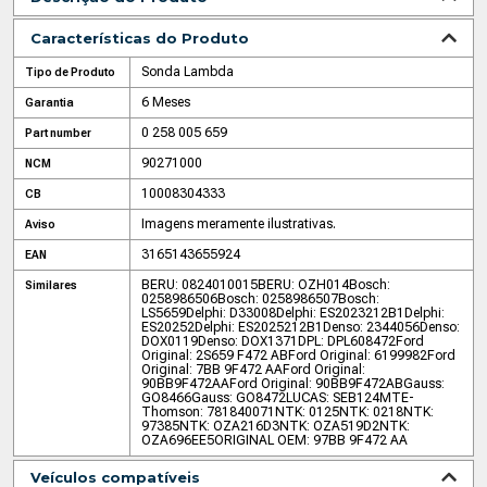
Características do Produto
Sonda Lambda
Tipo de Produto
6 Meses
Garantia
0 258 005 659
Part number
90271000
NCM
10008304333
CB
Imagens meramente ilustrativas.
Aviso
3165143655924
EAN
BERU: 0824010015
BERU: OZH014
Bosch:
Similares
0258986506
Bosch: 0258986507
Bosch:
LS5659
Delphi: D33008
Delphi: ES2023212B1
Delphi:
ES20252
Delphi: ES2025212B1
Denso: 2344056
Denso:
DOX0119
Denso: DOX1371
DPL: DPL608472
Ford
Original: 2S659 F472 AB
Ford Original: 6199982
Ford
Original: 7BB 9F472 AA
Ford Original:
90BB9F472AA
Ford Original: 90BB9F472AB
Gauss:
GO8466
Gauss: GO8472
LUCAS: SEB124
MTE-
Thomson: 781840071
NTK: 0125
NTK: 0218
NTK:
97385
NTK: OZA216D3
NTK: OZA519D2
NTK:
OZA696EE5
ORIGINAL OEM: 97BB 9F472 AA
Veículos compatíveis