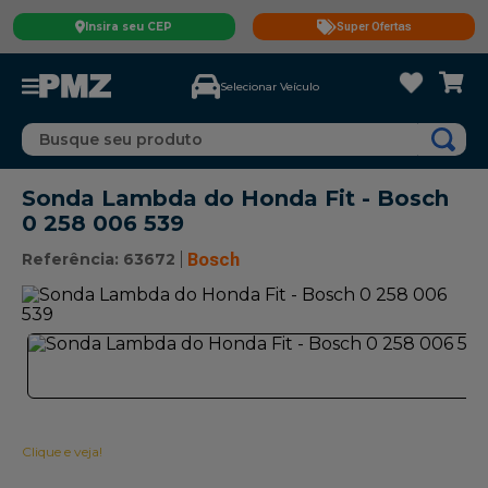
Insira seu CEP
Super Ofertas
Selecionar Veículo
Busque seu produto
Sonda Lambda do Honda Fit - Bosch
0 258 006 539
Referência
:
63672
Bosch
Clique e veja!