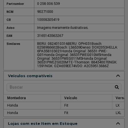
0 258 006 539
Part number
90271000
NCM
10008305419
CB
Imagens meramente ilustrativas.
Aviso
3165143563267
EAN
BERU: 0824010316
BERU: OPH031
Bosch:
Similares
0258986602
Bosch: LS6539
Denso: DOX2053
HELLA:
6PA358103021
Honda Original: 36531-PWE-
G01
Honda Original: 36531PWEG010M5
Honda
Original: 36531PWEG011M5
Honda Original:
36531PWEZG020
MTE-Thomson: 884340070
NGK:
1591
NGK: OZA659EE74
VDO: A2C59513886Z
Veículos compatíveis
Montadora
Veículo
Versão
Honda
Fit
LX
Honda
Fit
LXL
Lojas com este Item em Estoque