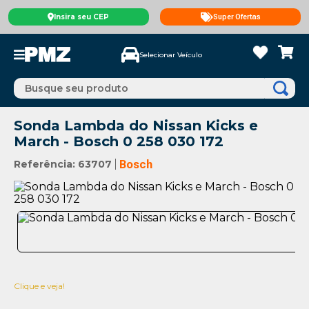
Insira seu CEP
Super Ofertas
Selecionar Veículo
Busque seu produto
Sonda Lambda do Nissan Kicks e
March - Bosch 0 258 030 172
Referência
:
63707
Bosch
Clique e veja!