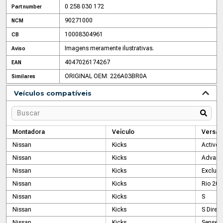
0 258 030 172
Part number
90271000
NCM
10008304961
CB
Imagens meramente ilustrativas.
Aviso
4047026174267
EAN
ORIGINAL OEM: 226A03BR0A
Similares
Veículos compatíveis
Montadora
Veículo
Versão
Nissan
Kicks
Active 
Nissan
Kicks
Advanc
Nissan
Kicks
Exclusi
Nissan
Kicks
Rio 201
Nissan
Kicks
S
Nissan
Kicks
S Direct
Nissan
Kicks
Sense 1