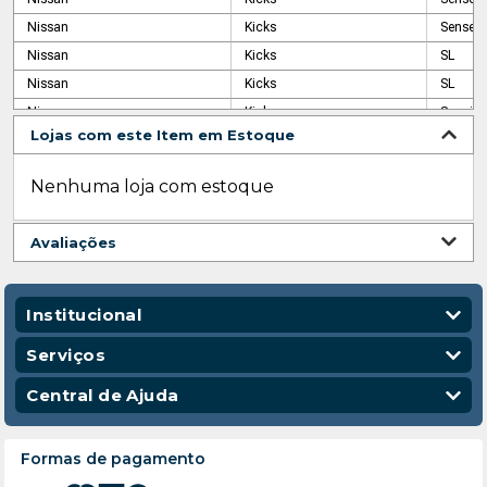
Nissan
Kicks
Sense 1
Nissan
Kicks
SL
Nissan
Kicks
SL
Nissan
Kicks
Special
Lojas com este Item em Estoque
Nissan
Kicks
SV
Nissan
Kicks
SV Limi
Nenhuma loja com estoque
Nissan
Kicks
UCL
Nissan
March
Actvive
Avaliações
Nissan
March
Confort
Nissan
March
S
Nissan
March
SV
Institucional
Quem Somos
Serviços
Nossas Lojas
Vendas Corporativas
Central de Ajuda
Código de Conduta
Entregas
Política de Privacidade
Escola para Mecânicos
Política de Troca e Devolução
Formas de pagamento
Política de Frete e Entrega