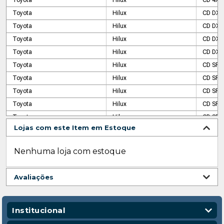
Toyota
Hilux
CD 4X4
Toyota
Hilux
CD DX
Toyota
Hilux
CD DX 3
Toyota
Hilux
CD DX 
Toyota
Hilux
CD DX 
Toyota
Hilux
CD SR 
Toyota
Hilux
CD SR 
Toyota
Hilux
CD SR 
Toyota
Hilux
CD SR 
Toyota
Hilux
CD SRV
Lojas com este Item em Estoque
Toyota
Hilux
CD SRV
Toyota
Hilux
CD SRV
Nenhuma loja com estoque
Toyota
Hilux
Chassi
Toyota
Hilux
Chassi
Avaliações
Toyota
Hilux
Chassi 
Toyota
Hilux
CS 4X4
Toyota
Hilux
CS DX
Institucional
Toyota
Hilux
CS DX 