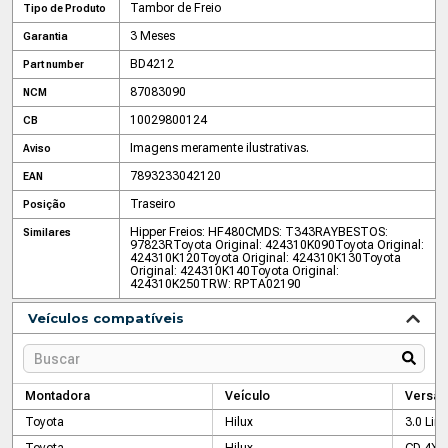
Tambor de Freio
Tipo de Produto
3 Meses
Garantia
BD4212
Part number
87083090
NCM
10029800124
CB
Imagens meramente ilustrativas.
Aviso
7893233042120
EAN
Traseiro
Posição
Hipper Freios: HF480C
MDS: T343
RAYBESTOS:
Similares
97823R
Toyota Original: 424310K090
Toyota Original:
424310K120
Toyota Original: 424310K130
Toyota
Original: 424310K140
Toyota Original:
424310K250
TRW: RPTA02190
Veículos compatíveis
Montadora
Veículo
Versão
Toyota
Hilux
3.0 Lim