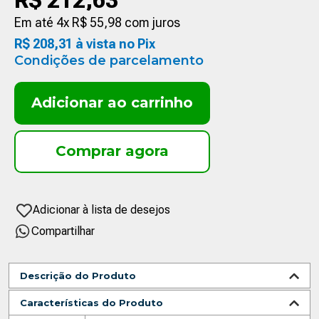
R$
212
,
63
Em até
4
x
R$
55
,
98
com juros
R$
208
,
31
à vista no Pix
Condições de parcelamento
Adicionar ao carrinho
Compartilhar
Descrição do Produto
Características do Produto