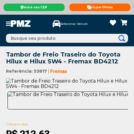
Insira seu CEP
Super Ofertas
Selecionar Veículo
Busque seu produto
Tambor de Freio Traseiro do Toyota
Hilux e Hilux SW4 - Fremax BD4212
Referência
:
53817
Fremax
Clique e veja!