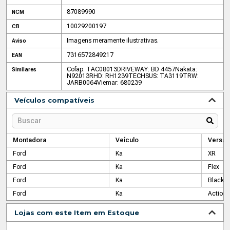
87089990
NCM
10029200197
CB
Imagens meramente ilustrativas.
Aviso
7316572849217
EAN
Cofap: TAC08013
DRIVEWAY: BD 4457
Nakata:
Similares
N92013
RHD: RH1239
TECHSUS: TA3119
TRW:
JARB0064
Viemar: 680239
Veículos compatíveis
Montadora
Veículo
Versão
Ford
Ka
XR
Ford
Ka
Flex
Ford
Ka
Black
Ford
Ka
Action
Lojas com este Item em Estoque