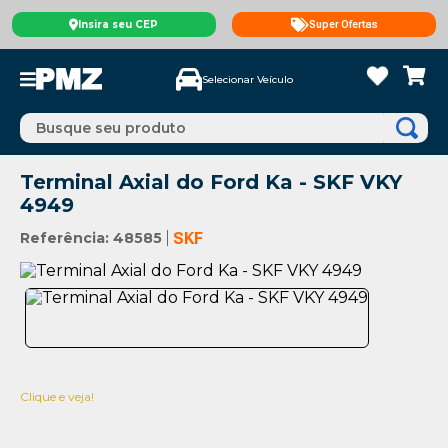
Insira seu CEP
Super Ofertas
Selecionar Veículo
Busque seu produto
Terminal Axial do Ford Ka - SKF VKY
4949
Referência
:
48585
SKF
Clique e veja!