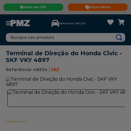
Insira seu CEP
Super Ofertas
Selecionar Veículo
Busque seu produto
Terminal de Direção do Honda Civic -
SKF VKY 4897
Referência
:
48534
SKF
Clique e veja!