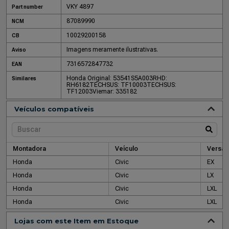
VKY 4897
Part number
87089990
NCM
10029200158
CB
Imagens meramente ilustrativas.
Aviso
7316572847732
EAN
Honda Original: 53541S5A003
RHD:
Similares
RH6182
TECHSUS: TF10003
TECHSUS:
TF12003
Viemar: 335182
Veículos compatíveis
Montadora
Veículo
Versão
Honda
Civic
EX
Honda
Civic
LX
Honda
Civic
LXL
Honda
Civic
LXL
Lojas com este Item em Estoque