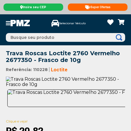
Insira seu CEP
Super Ofertas
Selecionar Veículo
Busque seu produto
Trava Roscas Loctite 2760 Vermelho
2677350 - Frasco de 10g
Referência
:
110228
Loctite
Clique e veja!