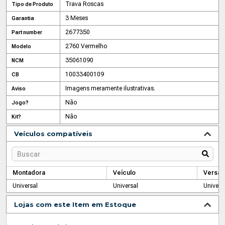
Trava Roscas
Tipo de Produto
3 Meses
Garantia
2677350
Part number
2760 Vermelho
Modelo
35061090
NCM
10033400109
CB
Imagens meramente ilustrativas.
Aviso
Não
Jogo?
Não
Kit?
Veículos compatíveis
Montadora
Veículo
Versão
Universal
Universal
Univers
Lojas com este Item em Estoque