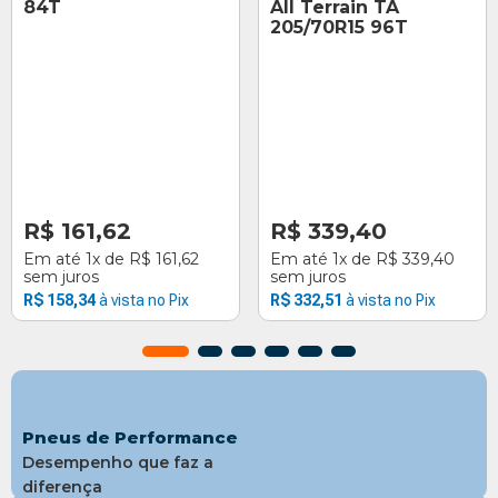
84T
All Terrain TA
205/70R15 96T
R$
161
,
62
R$
339
,
40
Em até
1
x
R$
161
,
62
Em até
1
x
R$
339
,
40
sem juros
sem juros
R$
158
,
34
R$
332
,
51
Pneus de Performance
Desempenho que faz a
diferença