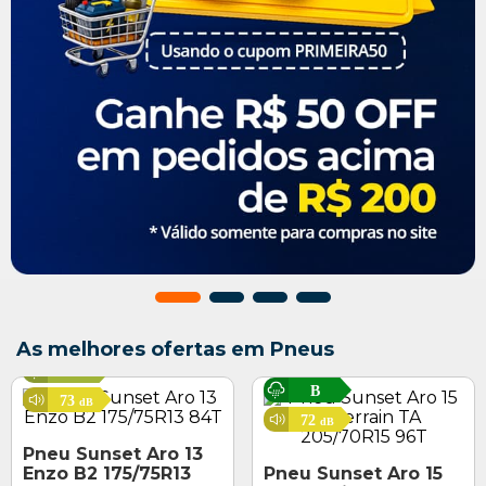
F
As melhores ofertas em Pneus
E
C
B
73
dB
72
dB
Pneu Sunset Aro 13
Enzo B2 175/75R13
Pneu Sunset Aro 15