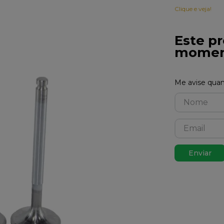
Clique e veja!
Este pr
momen
Enviar