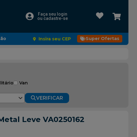
Faça seu login
ou cadastre-se
são
Super Ofertas
Insira seu CEP
litário
Van
VERIFICAR
- Metal Leve VA0250162