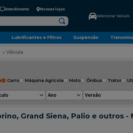
Atendimento
Nossas lojas
Selecionar Veículo
Lubrificantes e Filtros
Suspensão
Transmis
Válvula
o
Carro
Máquina Agrícola
Moto
Ônibus
Trator
Uti
culo
Ano
Versão
orino, Grand Siena, Palio e outros 