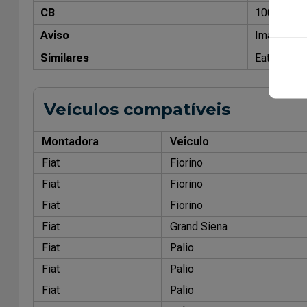
CB
10035700
Aviso
Imagens me
Similares
Eaton: VS
Veículos compatíveis
Montadora
Veículo
Fiat
Fiorino
Fiat
Fiorino
Fiat
Fiorino
Fiat
Grand Siena
Fiat
Palio
Fiat
Palio
Fiat
Palio