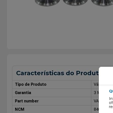
Características do Produto
Tipo de Produto
Válvula de
Q
Garantia
3 Meses
In
Part number
VA025016
of
re
NCM
84099114