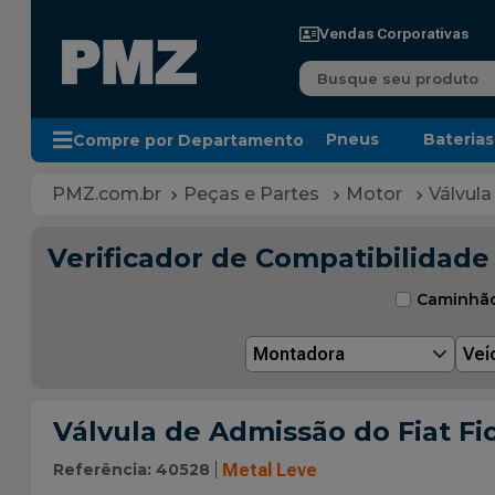
Vendas Corporativas
Busque seu produto
Pneus
Baterias
Compre por Departamento
Peças e Partes
Motor
Válvula
Verificador de Compatibilidade
Caminhã
Montadora
Veí
Válvula de Admissão do Fiat Fi
Referência
:
40528
Metal Leve