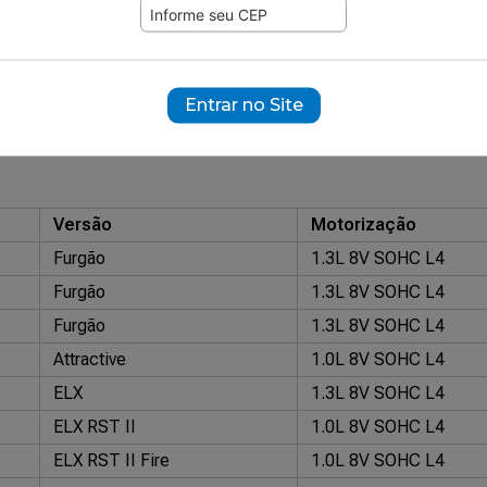
207
ramente ilustrativas.
-5085
Eaton: VS-5087
Fiat Original: 46553046
TRW: VX 3128 AA
V
Entrar no Site
Versão
Motorização
Furgão
1.3L 8V SOHC L4
Furgão
1.3L 8V SOHC L4
Furgão
1.3L 8V SOHC L4
Attractive
1.0L 8V SOHC L4
ELX
1.3L 8V SOHC L4
ELX RST II
1.0L 8V SOHC L4
ELX RST II Fire
1.0L 8V SOHC L4