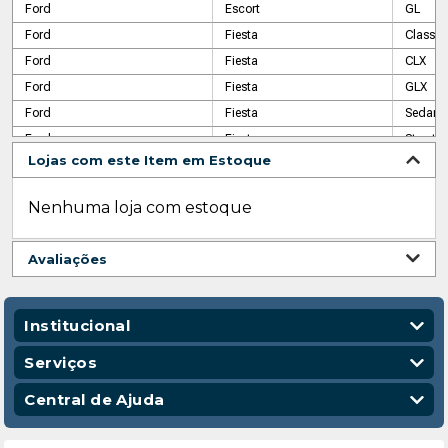
Ford
Escort
GL
Ford
Fiesta
Class
Ford
Fiesta
CLX
Ford
Fiesta
GLX
Ford
Fiesta
Sedan S
Ford
Fiesta
Street
Lojas com este Item em Estoque
Ford
Focus
GL
Ford
Focus
GLX
Nenhuma loja com estoque
Ford
Focus
GLX
Ford
Ka
Action
Avaliações
Ford
Ka
Black
Ford
Ka
XR
Institucional
Quem Somos
Serviços
Nossas Lojas
Vendas Corporativas
Central de Ajuda
Código de Conduta
Entregas
Política de Privacidade
Escola para Mecânicos