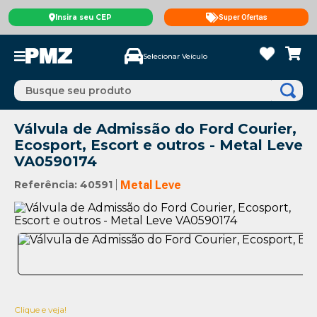
Insira seu CEP
Super Ofertas
Selecionar Veículo
Busque seu produto
Válvula de Admissão do Ford Courier,
Ecosport, Escort e outros - Metal Leve
VA0590174
Referência
:
40591
Metal Leve
Clique e veja!