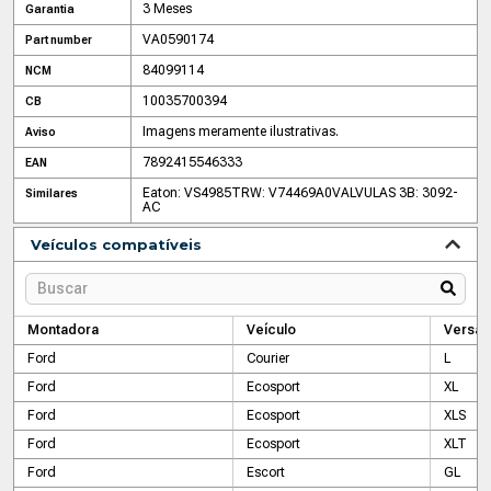
3 Meses
Garantia
VA0590174
Part number
84099114
NCM
10035700394
CB
Imagens meramente ilustrativas.
Aviso
7892415546333
EAN
Eaton: VS4985
TRW: V74469A0
VALVULAS 3B: 3092-
Similares
AC
Veículos compatíveis
Montadora
Veículo
Versão
Ford
Courier
L
Ford
Ecosport
XL
Ford
Ecosport
XLS
Ford
Ecosport
XLT
Ford
Escort
GL