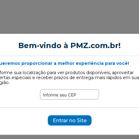
Bem-vindo à PMZ.com.br!
ueremos proporcionar a melhor experiência para você!
forme sua localização para ver produtos disponíveis, aproveitar
ertas especiais e receber prazos de entrega mais rápidos em sua
gião.
 Admissão
Entrar no Site
1