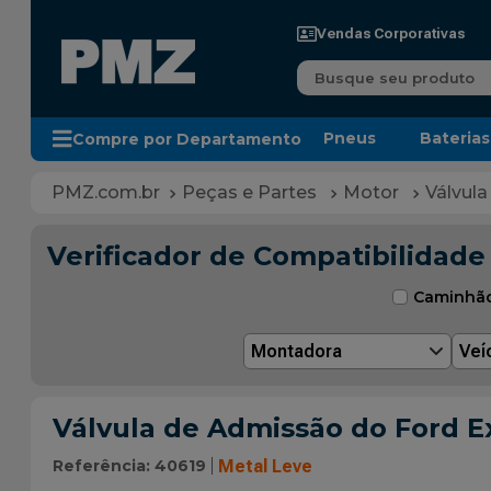
Vendas Corporativas
Busque seu produto
Pneus
Baterias
Compre por Departamento
Peças e Partes
Motor
Válvula
Verificador de Compatibilidade
Caminhã
Montadora
Veí
Válvula de Admissão do Ford E
Referência
:
40619
Metal Leve