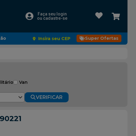
Faça seu login
ou cadastre-se
são
Super Ofertas
Insira seu CEP
litário
Van
VERIFICAR
590221