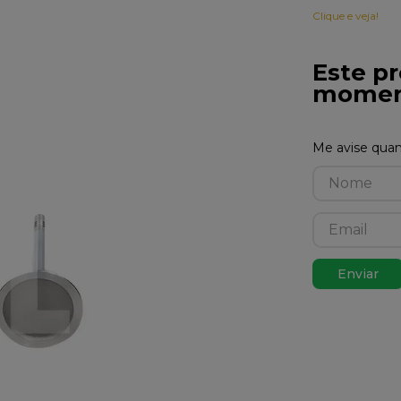
Clique e veja!
Este pr
momen
Enviar