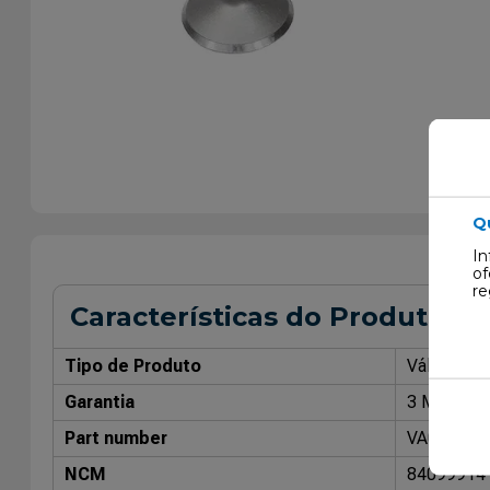
Q
In
of
re
Características do Produto
Tipo de Produto
Válvula de
Garantia
3 Meses
Part number
VA059022
NCM
84099914