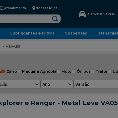
Atendimento
Nossas lojas
Selecionar Veículo
Lubrificantes e Filtros
Suspensão
Transmis
Válvula
o
Carro
Máquina Agrícola
Moto
Ônibus
Trator
Uti
culo
Ano
Versão
xplorer e Ranger - Metal Leve VA0