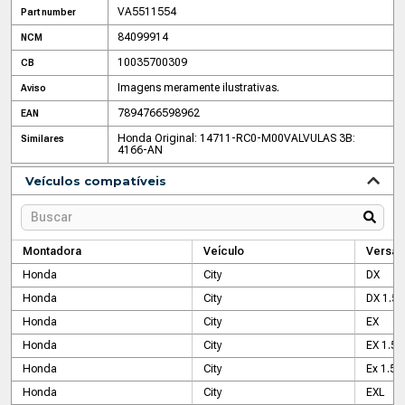
VA5511554
Part number
84099914
NCM
10035700309
CB
Imagens meramente ilustrativas.
Aviso
7894766598962
EAN
Honda Original: 14711-RC0-M00
VALVULAS 3B:
Similares
4166-AN
Veículos compatíveis
Montadora
Veículo
Versão
Honda
City
DX
Honda
City
DX 1.5
Honda
City
EX
Honda
City
EX 1.5 
Honda
City
Ex 1.5 
Honda
City
EXL