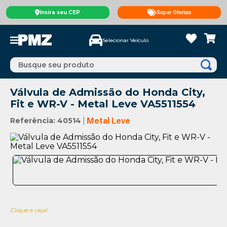
Insira seu CEP
Super Ofertas
Selecionar Veículo
Busque seu produto
Válvula de Admissão do Honda City,
Fit e WR-V - Metal Leve VA5511554
Referência
:
40514
Metal Leve
Clique e veja!